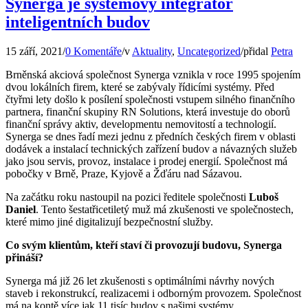
Synerga je systémový integrátor
inteligentních budov
15 září, 2021
/
0 Komentáře
/
v
Aktuality
,
Uncategorized
/
přidal
Petra
Brněnská akciová společnost Synerga vznikla v roce 1995 spojením
dvou lokálních firem, které se zabývaly řídicími systémy. Před
čtyřmi lety došlo k posílení společnosti vstupem silného finančního
partnera, finanční skupiny RN Solutions, která investuje do oborů
finanční správy aktiv, developmentu nemovitostí a technologií.
Synerga se dnes řadí mezi jednu z předních českých firem v oblasti
dodávek a instalací technických zařízení budov a návazných služeb
jako jsou servis, provoz, instalace i prodej energií. Společnost má
pobočky v Brně, Praze, Kyjově a Žďáru nad Sázavou.
Na začátku roku nastoupil na pozici ředitele společnosti
Luboš
Daniel
. Tento šestatřicetiletý muž má zkušenosti ve společnostech,
které mimo jiné digitalizují bezpečnostní služby.
Co svým klientům, kteří staví či provozují budovu, Synerga
přináší?
Synerga má již 26 let zkušenosti s optimálními návrhy nových
staveb i rekonstrukcí, realizacemi i odborným provozem. Společnost
má na kontě více jak 11 tisíc budov s našimi systémy.