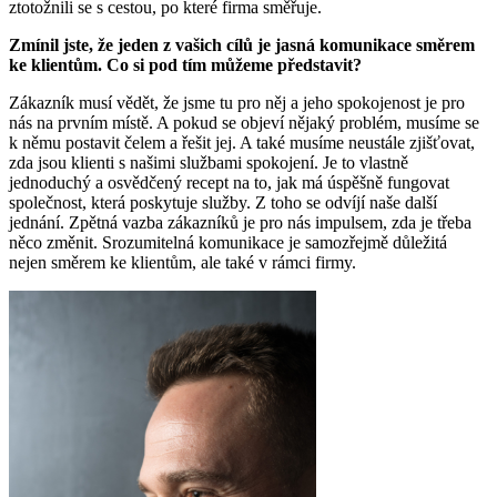
ztotožnili se s cestou, po které firma směřuje.
Zmínil jste, že jeden z vašich cílů je jasná komunikace směrem
ke klientům. Co si pod tím můžeme představit?
Zákazník musí vědět, že jsme tu pro něj a jeho spokojenost je pro
nás na prvním místě. A pokud se objeví nějaký problém, musíme se
k němu postavit čelem a řešit jej. A také musíme neustále zjišťovat,
zda jsou klienti s našimi službami spokojení. Je to vlastně
jednoduchý a osvědčený recept na to, jak má úspěšně fungovat
společnost, která poskytuje služby. Z toho se odvíjí naše další
jednání. Zpětná vazba zákazníků je pro nás impulsem, zda je třeba
něco změnit. Srozumitelná komunikace je samozřejmě důležitá
nejen směrem ke klientům, ale také v rámci firmy.