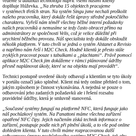
vedeme si databázi technologií napříč všemi našimi klienty“
doplňuje Húževka
. „Na zhruba 15 objektech pracujeme
v systémech třetích stran. Na systém Singu jsme nechali proškolit
našeho pracovníka, který dokáže řešit úpravy středně pokročilého
charakteru. Vyřeší nám téměř všechny běžné interní požadavky
našich pracovníků a nemusíme se tedy často obracet přímo na
administrátory ze společnosti Velis, což je velice důležité při
urychlení běžného provozu. Náš specialista tedy dokáže obsloužit
několik platforem. V tuto chvíli se jedná o systém Alstanet a Revisio
a napřímo nám řeší i M2C Check. Hodně klientů je přesto stále
zvyklých pracovat pouze s tabulkami a „plachtami“. Právě pomocí
aplikace M2C Check jim dokážeme v rámci plánované údržby
přesně naplánovat úkoly, které se na objektu mají provádět“.
Technici postupně uvedené úkoly odbavují a klientům se tyto úkoly
v portálu označí jako splněné. Klient má tedy online přehled o tom,
jakým způsobem je činnost vykonávána. A nejedná se pouze o
odbavování jeho zadaných požadavků ale i řešení rozsahu
pravidelné údržby, která je smluvně stanovená.
„Současné systémy fungují na platformě NFC, která funguje jako
náš pochůzkový systém. Na Panattoni máme všechna zařízení
opatřené NFC čipy. Jejich načtením získá technik informace o
zařízení, postupuje podle nich při plnění úkolů, a to vše pod online
dohledem klienta. V tuto chvíli máme rozpracovanou další
softwarovou úpravu pochůzkového systému M2C Check, tak aby