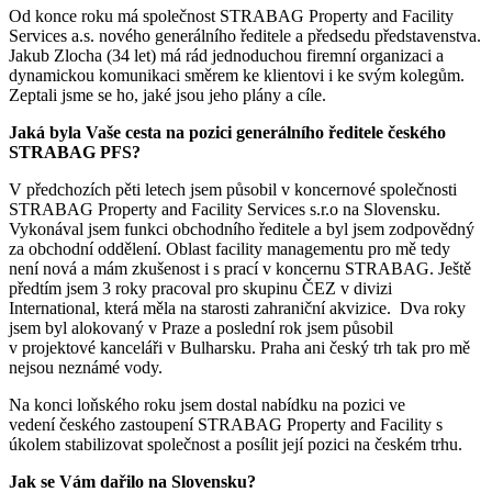
Od konce roku má společnost STRABAG Property and Facility
Services a.s. nového generálního ředitele a předsedu představenstva.
Jakub Zlocha (34 let) má rád jednoduchou firemní organizaci a
dynamickou komunikaci směrem ke klientovi i ke svým kolegům.
Zeptali jsme se ho, jaké jsou jeho plány a cíle.
Jaká byla Vaše cesta na pozici generálního ředitele českého
STRABAG PFS?
V předchozích pěti letech jsem působil v koncernové společnosti
STRABAG Property and Facility Services s.r.o na Slovensku.
Vykonával jsem funkci obchodního ředitele a byl jsem zodpovědný
za obchodní oddělení. Oblast facility managementu pro mě tedy
není nová a mám zkušenost i s prací v koncernu STRABAG. Ještě
předtím jsem 3 roky pracoval pro skupinu ČEZ v divizi
International, která měla na starosti zahraniční akvizice. Dva roky
jsem byl alokovaný v Praze a poslední rok jsem působil
v projektové kanceláři v Bulharsku. Praha ani český trh tak pro mě
nejsou neznámé vody.
Na konci loňského roku jsem dostal nabídku na pozici ve
vedení českého zastoupení STRABAG Property and Facility s
úkolem stabilizovat společnost a posílit její pozici na českém trhu.
Jak se Vám dařilo na Slovensku?