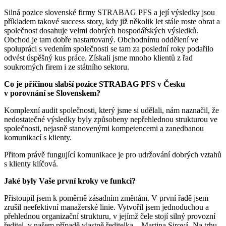
Silná pozice slovenské firmy STRABAG PFS a její výsledky jsou
příkladem takové success story, kdy již několik let stále roste obrat a
společnost dosahuje velmi dobrých hospodářských výsledků.
Obchod je tam dobře nastartovaný. Obchodnímu oddělení ve
spolupráci s vedením společnosti se tam za poslední roky podařilo
odvést úspěšný kus práce. Získali jsme mnoho klientů z řad
soukromých firem i ze státního sektoru.
Co je příčinou slabší pozice STRABAG PFS v Česku
v porovnání se Slovenskem?
Komplexní audit společnosti, který jsme si udělali, nám naznačil, že
nedostatečné výsledky byly způsobeny nepřehlednou strukturou ve
společnosti, nejasně stanovenými kompetencemi a zanedbanou
komunikací s klienty.
Přitom právě fungující komunikace je pro udržování dobrých vztahů
s klienty klíčová.
Jaké byly Vaše první kroky ve funkci?
Přistoupil jsem k poměrně zásadním změnám. V první řadě jsem
zrušil neefektivní manažerské linie. Vytvořil jsem jednoduchou a
přehlednou organizační strukturu, v jejímž čele stojí silný provozní
ředitel, v našem případě vlastně ředitelka – Martina Sirová. Na trhu