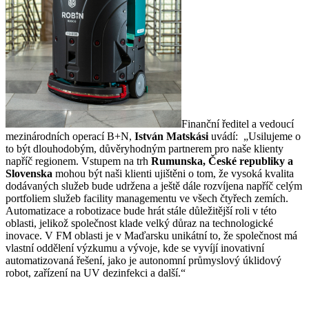
Finanční ředitel a vedoucí
mezinárodních operací B+N,
István Matskási
uvádí: „Usilujeme o
to být dlouhodobým, důvěryhodným partnerem pro naše klienty
napříč regionem. Vstupem na trh
Rumunska, České republiky a
Slovenska
mohou být naši klienti ujištěni o tom, že vysoká kvalita
dodávaných služeb bude udržena a ještě dále rozvíjena napříč celým
portfoliem služeb facility managementu ve všech čtyřech zemích.
Automatizace a robotizace bude hrát stále důležitější roli v této
oblasti, jelikož společnost klade velký důraz na technologické
inovace. V FM oblasti je v Maďarsku unikátní to, že společnost má
vlastní oddělení výzkumu a vývoje, kde se vyvíjí inovativní
automatizovaná řešení, jako je autonomní průmyslový úklidový
robot, zařízení na UV dezinfekci a další.“