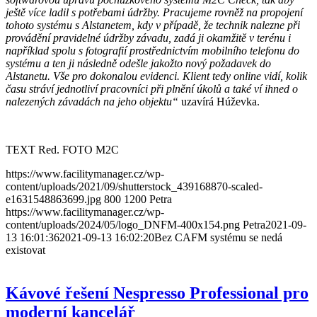
ještě více ladil s potřebami údržby. Pracujeme rovněž na propojení
tohoto systému s Alstanetem, kdy v případě, že technik nalezne při
provádění pravidelné údržby závadu, zadá ji okamžitě v terénu i
například spolu s fotografií prostřednictvím mobilního telefonu do
systému a ten ji následně odešle jakožto nový požadavek do
Alstanetu. Vše pro dokonalou evidenci. Klient tedy online vidí, kolik
času stráví jednotliví pracovníci při plnění úkolů a také ví ihned o
nalezených závadách na jeho objektu“
uzavírá Húževka.
TEXT Red. FOTO M2C
https://www.facilitymanager.cz/wp-
content/uploads/2021/09/shutterstock_439168870-scaled-
e1631548863699.jpg
800
1200
Petra
https://www.facilitymanager.cz/wp-
content/uploads/2024/05/logo_DNFM-400x154.png
Petra
2021-09-
13 16:01:36
2021-09-13 16:02:20
Bez CAFM systému se nedá
existovat
Kávové řešení Nespresso Professional pro
moderní kancelář