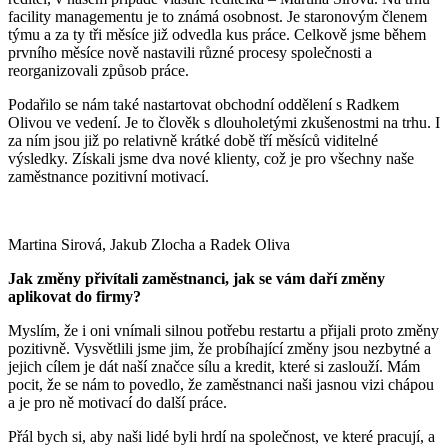
facility managementu je to známá osobnost. Je staronovým členem
týmu a za ty tři měsíce již odvedla kus práce. Celkově jsme během
prvního měsíce nově nastavili různé procesy společnosti a
reorganizovali způsob práce.
Podařilo se nám také nastartovat obchodní oddělení s Radkem
Olivou ve vedení. Je to člověk s dlouholetými zkušenostmi na trhu. I
za ním jsou již po relativně krátké době tří měsíců viditelné
výsledky. Získali jsme dva nové klienty, což je pro všechny naše
zaměstnance pozitivní motivací.
Martina Sirová, Jakub Zlocha a Radek Oliva
Jak změny přivítali zaměstnanci, jak se vám daří změny
aplikovat do firmy?
Myslím, že i oni vnímali silnou potřebu restartu a přijali proto změny
pozitivně. Vysvětlili jsme jim, že probíhající změny jsou nezbytné a
jejich cílem je dát naší značce sílu a kredit, které si zaslouží. Mám
pocit, že se nám to povedlo, že zaměstnanci naši jasnou vizi chápou
a je pro ně motivací do další práce.
Přál bych si, aby naši lidé byli hrdí na společnost, ve které pracují, a