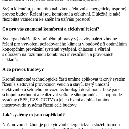
Svým klientům, partnerům nabízíme efektivní a energeticky úsporný
provoz budov. Řešení jsou komfortní a efektivní. Důležitá je také
flexibilita vzhledem ke změnám užívání prostorů.
Co pro vás znamená komfortní a efektivní řešení?
Synerga dokáže již v průběhu přípravy výstavby nalézt vhodné
řešení pro vytvoření požadovaného klimatu v budově při optimálním
koncepčním provázání systémů vytápění, chlazení a větrání
s důrazem na rozumnou kombinaci investičních a provozních
nákladů.
A co provoz budovy?
Kromě samotné technologické části umíme aplikovat takový systém
řízení a sledování provozních veličin a stavů, který umožní
efektivního a šetrného provozu technologií dosáhnout. Také jsme
schopni navrhnout a realizovat veškeré silnoproudé a slaboproudé
systémy (EPS, EZS, CCTV) a jejich řízení a dohled umíme
integrovat do systému řízení celé budovy.
Jaké systémy to jsou například?
Naší novou službou je poskytování energetických služeb formou