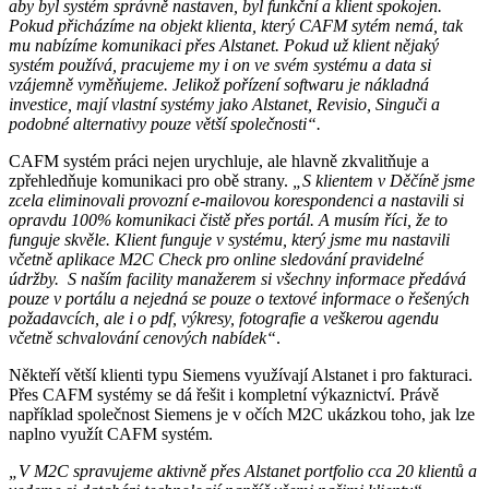
aby byl systém správně nastaven, byl funkční a klient spokojen.
Pokud přicházíme na objekt klienta, který CAFM sytém nemá, tak
mu nabízíme komunikaci přes Alstanet. Pokud už klient nějaký
systém používá, pracujeme my i on ve svém systému a data si
vzájemně vyměňujeme. Jelikož pořízení softwaru je nákladná
investice, mají vlastní systémy jako Alstanet, Revisio, Singuči a
podobné alternativy pouze větší společnosti“.
CAFM systém práci nejen urychluje, ale hlavně zkvalitňuje a
zpřehledňuje komunikaci pro obě strany.
„S klientem v Děčíně jsme
zcela eliminovali provozní e-mailovou korespondenci a nastavili si
opravdu 100% komunikaci čistě přes portál. A musím říci, že to
funguje skvěle. Klient funguje v systému, který jsme mu nastavili
včetně aplikace M2C Check pro online sledování pravidelné
údržby. S naším facility manažerem si všechny informace předává
pouze v portálu a nejedná se pouze o textové informace o řešených
požadavcích, ale i o pdf, výkresy, fotografie a veškerou agendu
včetně schvalování cenových nabídek“
.
Někteří větší klienti typu Siemens využívají Alstanet i pro fakturaci.
Přes CAFM systémy se dá řešit i kompletní výkaznictví. Právě
například společnost Siemens je v očích M2C ukázkou toho, jak lze
naplno využít CAFM systém.
„V M2C spravujeme aktivně přes Alstanet portfolio cca 20 klientů a