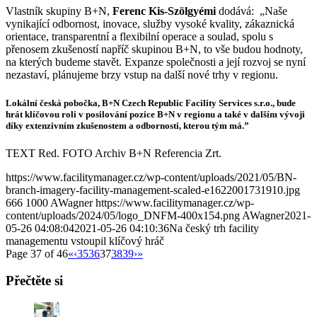
Vlastník skupiny B+N,
Ferenc Kis-Szölgyémi
dodává: „Naše
vynikající odbornost, inovace, služby vysoké kvality, zákaznická
orientace, transparentní a flexibilní operace a soulad, spolu s
přenosem zkušeností napříč skupinou B+N, to vše budou hodnoty,
na kterých budeme stavět. Expanze společnosti a její rozvoj se nyní
nezastaví, plánujeme brzy vstup na další nové trhy v regionu.
Lokální česká pobočka, B+N Czech Republic Facility Services s.r.o., bude
hrát klíčovou roli v posilování pozice B+N v regionu a také v dalším vývoji
díky extenzivním zkušenostem a odbornosti, kterou tým má.”
TEXT Red. FOTO Archiv B+N Referencia Zrt.
https://www.facilitymanager.cz/wp-content/uploads/2021/05/BN-
branch-imagery-facility-management-scaled-e1622001731910.jpg
666
1000
AWagner
https://www.facilitymanager.cz/wp-
content/uploads/2024/05/logo_DNFM-400x154.png
AWagner
2021-
05-26 04:08:04
2021-05-26 04:10:36
Na český trh facility
managementu vstoupil klíčový hráč
Page 37 of 46
«
‹
35
36
37
38
39
›
»
Přečtěte si