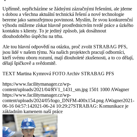
Upřímně, nepřicházíme se žádnými zázračnými řešeními, ale jdeme
s dobou a všechna aktuální technická řešení a nové technologie
bereme jako samozřejmou povinnost. Myslím, že svou konkurenční
výhodu můžeme získat hlavně prostřednictvím tvrdé práce a úzkého
kontaktu s klienty. To je jediný způsob, jak dosáhnout
dlouhodobého úspěchu na trhu.
Ale tou hlavní odpovědí na otázku, proč zvolit STRABAG PFS,
jsou lidé v našem týmu. Na našich projektech pracují odborníci,
kteří svému oboru rozumí, mají dlouholeté zkušenosti, a to co dělají,
dělají špičkově a svědomitě.
TEXT Martina Kymrová FOTO Archiv STRABAG PFS
https://www.facilitymanager.cz/wp-
content/uploads/2021/04/RV1_1431_sm.jpg
1501
1000
AWagner
https://www.facilitymanager.cz/wp-
content/uploads/2024/05/logo_DNFM-400x154.png
AWagner
2021-
06-16 04:57:14
2021-06-24 10:29:27
STRABAG: Komunikace je
základním kamenem naší práce