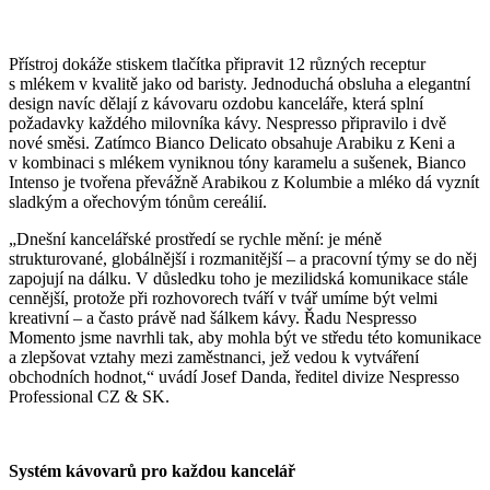
Přístroj dokáže stiskem tlačítka připravit 12 různých receptur
s mlékem v kvalitě jako od baristy. Jednoduchá obsluha a elegantní
design navíc dělají z kávovaru ozdobu kanceláře, která splní
požadavky každého milovníka kávy. Nespresso připravilo i dvě
nové směsi. Zatímco Bianco Delicato obsahuje Arabiku z Keni a
v kombinaci s mlékem vyniknou tóny karamelu a sušenek, Bianco
Intenso je tvořena převážně Arabikou z Kolumbie a mléko dá vyznít
sladkým a ořechovým tónům cereálií.
„Dnešní kancelářské prostředí se rychle mění: je méně
strukturované, globálnější i rozmanitější – a pracovní týmy se do něj
zapojují na dálku. V důsledku toho je mezilidská komunikace stále
cennější, protože při rozhovorech tváří v tvář umíme být velmi
kreativní – a často právě nad šálkem kávy. Řadu Nespresso
Momento jsme navrhli tak, aby mohla být ve středu této komunikace
a zlepšovat vztahy mezi zaměstnanci, jež vedou k vytváření
obchodních hodnot,“ uvádí Josef Danda, ředitel divize Nespresso
Professional CZ & SK.
Systém kávovarů pro každou kancelář