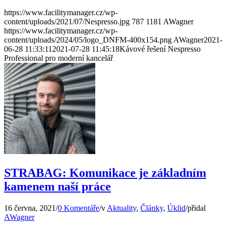
https://www.facilitymanager.cz/wp-
content/uploads/2021/07/Nespresso.jpg
787
1181
AWagner
https://www.facilitymanager.cz/wp-
content/uploads/2024/05/logo_DNFM-400x154.png
AWagner
2021-
06-28 11:33:11
2021-07-28 11:45:18
Kávové řešení Nespresso
Professional pro moderní kancelář
STRABAG: Komunikace je základním
kamenem naší práce
16 června, 2021
/
0 Komentáře
/
v
Aktuality
,
Články
,
Úklid
/
přidal
AWagner