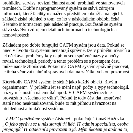
prohlídky, servisy, revizní činnost apod. probíhají ve stanovených
termínech. Dobře naprogramovaný systém se stává zdrojem
informací, které facility manažer s předstihem obdrží a na jejichž
základě získá přehled o tom, co ho v následujícím období čeká.
S těmito informacemi pak následně pracuje. Současně se systém
stává skvělým zdrojem detailních informací o technologiích a
nemovitostech.
Základem pro dobře fungující CAFM systém jsou data. Pokud se
hned v úvodu do systému nenahrají správně, lze v průběhu měsíců a
let očekávat problémy kdy např. nesedí správné názvy a počty
revizí, technologií, periody a tento problém se s postupem času
může nadále zhoršovat. Pokud má CAFM systém správně pracovat,
je třeba věnovat nahrání správných dat na začátku velkou pozornost.
Kterýkoliv CAFM systém je stejně jako každý objekt „živým
organismem“. V průběhu let se mění např. počty a typy technologií,
názvy místností a nájemníků apod. V CAFM systémech je
provázáno „všechno se vším“. Pokud je tedy část dat nesprávná,
stará nebo neaktualizovaná, bude to mít přímou návaznost na
přehlednost a funkčnost systému.
„V M2C používáme systém Alstanet“
pokračuje Tomáš Húževka.
„O jeho správu se u nás starají tři lidé. IT admin specialista, osoba
propojující IT oddělení s provozem a já. Mým úkolem je dbát na to,