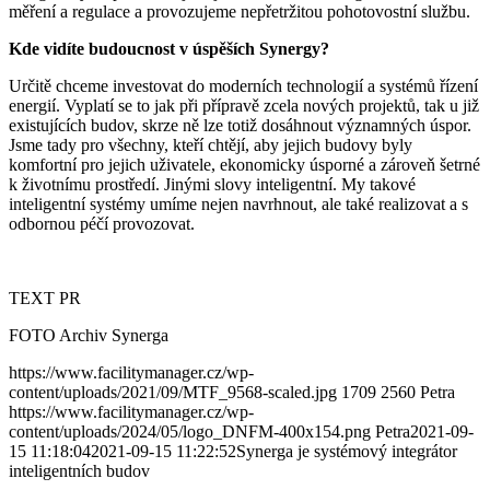
měření a regulace a provozujeme nepřetržitou pohotovostní službu.
Kde vidíte budoucnost v úspěších Synergy?
Určitě chceme investovat do moderních technologií a systémů řízení
energií. Vyplatí se to jak při přípravě zcela nových projektů, tak u již
existujících budov, skrze ně lze totiž dosáhnout významných úspor.
Jsme tady pro všechny, kteří chtějí, aby jejich budovy byly
komfortní pro jejich uživatele, ekonomicky úsporné a zároveň šetrné
k životnímu prostředí. Jinými slovy inteligentní. My takové
inteligentní systémy umíme nejen navrhnout, ale také realizovat a s
odbornou péčí provozovat.
TEXT PR
FOTO Archiv Synerga
https://www.facilitymanager.cz/wp-
content/uploads/2021/09/MTF_9568-scaled.jpg
1709
2560
Petra
https://www.facilitymanager.cz/wp-
content/uploads/2024/05/logo_DNFM-400x154.png
Petra
2021-09-
15 11:18:04
2021-09-15 11:22:52
Synerga je systémový integrátor
inteligentních budov