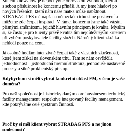
Sdílení know-how je nepochybně obrovskou výhodou, kterou
s sebou příslušnost ke koncernu přináší. A my jsme hladoví po
nových řešeních, která nám naše matka může nabídnout.
STRABAG PFS má např. na německém trhu silné postavení a
můžeme zde čerpat inspiraci. V rámci koncernu jsme také vázáni
přísnými směrnicemi, jejichž hlavním principem je kvalita. Myslím
si, že často je pro klienty právě kvalita tím nejdůležitějším kritériem
při výběru poskytovatele facility služeb. Náročný klient zkrátka
nehledí pouze na cenu.
Já osobně hodlám intenzivně čerpat také z vlastních zkušeností,
které jsem získal na slovenském trhu. Tam se nám osvědčila
jednoduchost – jednoduchá firemní struktura, jednoduše nastavené
procesy a silně proklientský přístup.
Kdybychom si měli vybrat konkrétní oblast FM, v čem je vaše
doména?
Pro naši společnost je historicky daným core bussinesem technický
facility management, respektive integrovaný facility management,
kde pokrýváme celé spektrum činností.
Proč by si měl klient vybrat STRABAG PFS a ne jinou
společnost?