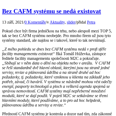
Bez CAFM systému se nedá existovat
13 září, 2021
/
0 Komentáře
/
v
Aktuality
,
slider
/
přidal
Petra
Pokud chce být firma jedničkou na trhu, nebo alespoň mezi TOP 5,
tak se bez CAFM systému neobejde. Pro mnoho firem už jsou tyto
systémy standard, ale najdou se i takové, které to tak nevnímají.
„Z mého pohledu se dnes bez CAFM systému nedá v profi sféře
facility managementu existovat“
říká Tomáš Húževka, zástupce
ředitele facility managementu společnosti M2C a pokračuje.
„Sbíhají se v něm data o dění na objektu nebo v areálu. V CAFM
se řeší standardně dvě hlavní oblasti, kterými jsou na straně jedné
servisy, revize a plánovaná údržba a na straně druhé ad hoc
požadavky, tj. požadavky, které vzniknou u klienta na základě jeho
potřeb, závad, či havárií. V systému se následně mohou vést odečty
energií, pasporty technologií a ploch a veškerá agenda spojená se
správou nemovitostí. CAFM systémy mají nepřeberné množství
modulů, které se dají použít. V pojetí M2C se setkáváme se třemi
hlavními moduly, které používáme, a to pro ad hoc helpdesk,
plánovanou údržbu a servisy a revize.“
Předností CAFM systému je kontrola a dozor nad tím, zda zákonné