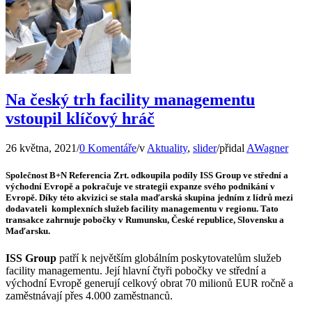
Na český trh facility managementu
vstoupil klíčový hráč
26 května, 2021
/
0 Komentáře
/
v
Aktuality
,
slider
/
přidal
AWagner
Společnost B+N Referencia Zrt. odkoupila podíly ISS Group ve střední a
východní Evropě a pokračuje ve strategii expanze svého podnikání v
Evropě. Díky této akvizici se stala maďarská skupina jedním z lídrů mezi
dodavateli komplexních služeb facility managementu v regionu. Tato
transakce zahrnuje pobočky v Rumunsku, České republice, Slovensku a
Maďarsku.
ISS Group
patří k největším globálním poskytovatelům služeb
facility managementu. Její hlavní čtyři pobočky ve střední a
východní Evropě generují celkový obrat 70 milionů EUR ročně a
zaměstnávají přes 4.000 zaměstnanců.