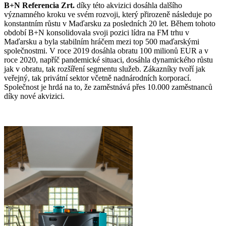
B+N Referencia Zrt.
díky této akvizici dosáhla dalšího
významného kroku ve svém rozvoji, který přirozeně následuje po
konstantním růstu v Maďarsku za posledních 20 let. Během tohoto
období B+N konsolidovala svoji pozici lídra na FM trhu v
Maďarsku a byla stabilním hráčem mezi top 500 maďarskými
společnostmi. V roce 2019 dosáhla obratu 100 milionů EUR a v
roce 2020, napříč pandemické situaci, dosáhla dynamického růstu
jak v obratu, tak rozšíření segmentu služeb. Zákazníky tvoří jak
veřejný, tak privátní sektor včetně nadnárodních korporací.
Společnost je hrdá na to, že zaměstnává přes 10.000 zaměstnanců
díky nové akvizici.