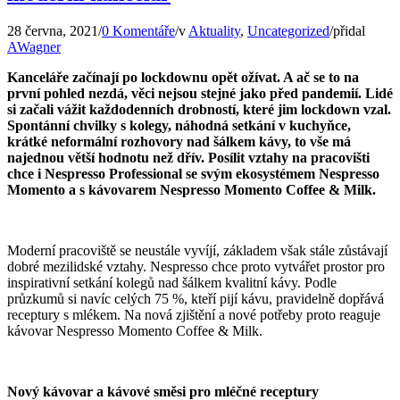
28 června, 2021
/
0 Komentáře
/
v
Aktuality
,
Uncategorized
/
přidal
AWagner
Kanceláře začínají po lockdownu opět ožívat. A ač se to na
první pohled nezdá, věci nejsou stejné jako před pandemií. Lidé
si začali vážit každodenních drobností, které jim lockdown vzal.
Spontánní chvilky s kolegy, náhodná setkání v kuchyňce,
krátké neformální rozhovory nad šálkem kávy, to vše má
najednou větší hodnotu než dřív. Posílit vztahy na pracovišti
chce i Nespresso Professional se svým ekosystémem Nespresso
Momento a s kávovarem Nespresso Momento Coffee & Milk.
Moderní pracoviště se neustále vyvíjí, základem však stále zůstávají
dobré mezilidské vztahy. Nespresso chce proto vytvářet prostor pro
inspirativní setkání kolegů nad šálkem kvalitní kávy. Podle
průzkumů si navíc celých 75 %, kteří pijí kávu, pravidelně dopřává
receptury s mlékem. Na nová zjištění a nové potřeby proto reaguje
kávovar Nespresso Momento Coffee & Milk.
Nový kávovar a kávové směsi pro mléčné receptury