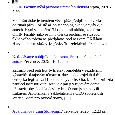
OKIN Facility mění pravidla firemního úklidu
4 srpna, 2026 -
7:30 am
V dnešní době je trendem věci spíše předplácet než vlastnit –
od filmů přes úložiště až po technologické vychytávky v
autech. Nyní se to přenáší i do oblasti úklidu, kde firma
OKIN Facility jako první v Česku přichází se službou
úklidového robota na předplatné pod názvem OKINaut.
Hlavním cílem služby je především zefektivnit úklid a […]
Nedodáváme nabíječku, ale jistotu, že máte ráno nabité
auto
20 července, 2026 - 10:12 am
Zatímco před pěti lety byla elektromobilita v rezidenční
výstavbě okrajovým tématem, dnes ji do projektů tlačí
evropská legislativa i budoucí obyvatelé. Otázka už nezní, zda
nabíjecí infrastrukturu řešit, ale jak ji v bytovém domě
připravit, aby sloužila desítky let. O tom jsme mluvili s
Lukášem Jablončíkem, zakladatelem a CEO společnosti
Wattee, která pro bytové domy, […]
Apartmánový dům Slunečná
17 července, 2026 - 12:23 pm