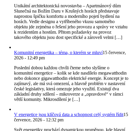
Unikátní architektonická novostavba – Apartmánový dům
Slunečná na Božím Daru v Krušných horách představuje
naprostou špičku komfortu a moderního pojetí bydlení na
horách. Vedle designu a vytříbeného vkusu samotného
objektu jde zejména o řešení jeho provozu a správy ve vztahu
k rezidentům a hostům. Přitom požadavky na provoz
takového objektu jsou dost specifické a zároveň velmi […]
Komunitní energetika – téma, o kterém se mluví
15 července,
2026 - 12:49 pm
Poslední dobou každou chvíli čteme nebo slyšíme o
komunitní energetice – kolik se kde nasdílelo megawatthodin
nebo dokonce gigawatthodin elektrické energie. Koncept je to
zajímavý, ale má svá omezení, a hlavně problém v nastavení
české legislativy, která omezuje jeho využití. Existují dva
základní druhy sdílení – mikroverze a „opravdové“ v rámci
větší komunity. Mikrosdílení je […]
V energetice jsou klíčová data a schopnost celý systém řídit
15
července, 2026 - 12:32 pm
Svět energetiky prochází dynamickou proměnou, kde hlavní