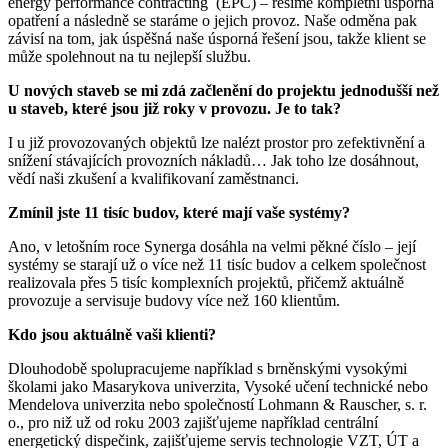
energy performance contracting (EPC) – řešíme kompletní úsporná
opatření a následně se staráme o jejich provoz. Naše odměna pak
závisí na tom, jak úspěšná naše úsporná řešení jsou, takže klient se
může spolehnout na tu nejlepší službu.
U nových staveb se mi zdá začlenění do projektu jednodušší než
u staveb, které jsou již roky v provozu. Je to tak?
I u již provozovaných objektů lze nalézt prostor pro zefektivnění a
snížení stávajících provozních nákladů… Jak toho lze dosáhnout,
vědí naši zkušení a kvalifikovaní zaměstnanci.
Zmínil jste 11 tisíc budov, které mají vaše systémy?
Ano, v letošním roce Synerga dosáhla na velmi pěkné číslo – její
systémy se starají už o více než 11 tisíc budov a celkem společnost
realizovala přes 5 tisíc komplexních projektů, přičemž aktuálně
provozuje a servisuje budovy více než 160 klientům.
Kdo jsou aktuálně vaši klienti?
Dlouhodobě spolupracujeme například s brněnskými vysokými
školami jako Masarykova univerzita, Vysoké učení technické nebo
Mendelova univerzita nebo společností Lohmann & Rauscher, s. r.
o., pro niž už od roku 2003 zajišťujeme například centrální
energetický dispečink, zajišťujeme servis technologie VZT, ÚT a