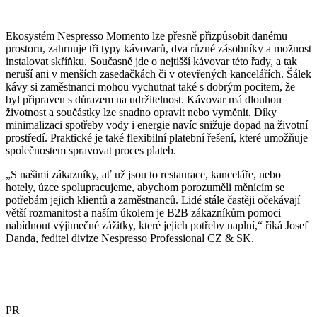
Ekosystém Nespresso Momento lze přesně přizpůsobit danému
prostoru, zahrnuje tři typy kávovarů, dva různé zásobníky a možnost
instalovat skříňku. Současně jde o nejtišší kávovar této řady, a tak
neruší ani v menších zasedačkách či v otevřených kancelářích. Šálek
kávy si zaměstnanci mohou vychutnat také s dobrým pocitem, že
byl připraven s důrazem na udržitelnost. Kávovar má dlouhou
životnost a součástky lze snadno opravit nebo vyměnit. Díky
minimalizaci spotřeby vody i energie navíc snižuje dopad na životní
prostředí. Praktické je také flexibilní platební řešení, které umožňuje
společnostem spravovat proces plateb.
„S našimi zákazníky, ať už jsou to restaurace, kanceláře, nebo
hotely, úzce spolupracujeme, abychom porozuměli měnícím se
potřebám jejich klientů a zaměstnanců. Lidé stále častěji očekávají
větší rozmanitost a naším úkolem je B2B zákazníkům pomoci
nabídnout výjimečné zážitky, které jejich potřeby naplní,“ říká Josef
Danda, ředitel divize Nespresso Professional CZ & SK.
PR