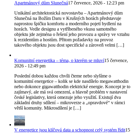
Apartmánový dům Slunečná
17 července, 2026 - 12:23 pm
Unikátní architektonická novostavba – Apartmánový dům
Slunečná na Božím Daru v Krušných horách představuje
naprostou špičku komfortu a moderního pojetí bydlení na
horách. Vedle designu a vytříbeného vkusu samotného
objektu jde zejména o řešení jeho provozu a správy ve vztahu
k rezidentům a hostům. Přitom požadavky na provoz
takového objektu jsou dost specifické a zároveň velmi […]
Komunitní energetika – téma, o kterém se mluví
15 července,
2026 - 12:49 pm
Poslední dobou každou chvíli čteme nebo slyšíme o
komunitní energetice – kolik se kde nasdílelo megawatthodin
nebo dokonce gigawatthodin elektrické energie. Koncept je to
zajímavý, ale má svá omezení, a hlavně problém v nastavení
české legislativy, která omezuje jeho využití. Existují dva
základní druhy sdílení – mikroverze a „opravdové“ v rámci
větší komunity. Mikrosdílení je […]
V energetice jsou klíčová data a schopnost celý systém řídit
15