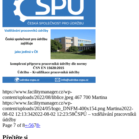
https://www.facilitymanager.cz/wp-
content/uploads/2022/08/liblice.jpeg
467
700
Martina
https://www.facilitymanager.cz/wp-
content/uploads/2024/05/logo_DNFM-400x154.png
Martina
2022-
08-02 12:13:34
2022-08-02 12:23:58
ČSPÚ – vzdělávání pracovníků
údržby
Page 7 of 8
«
‹
5
6
7
8
›
Přečtěte si