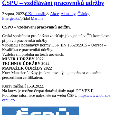
ČSPÚ – vzdělávání pracovníků údržby
2 srpna, 2022
/
0 Komentáře
/
v
Akce
,
Aktuality
,
Články
,
Energetika
/
přidal
Martina
ČSPÚ – vzdělávání pracovníků údržby.
Česká společnost pro údržbu zajišťuje jako jediná v ČR komplexní
přípravu pracovníků údržby
v souladu s požadavky normy ČSN EN 15628:2015 – Údržba –
Kvalifikace pracovníků údržby.
Vzdělávání probíhá na třech úrovních:
MISTR ÚDRŽBY 2022
TECHNIK ÚDRŽBY 2022
MANAŽER ÚDRŽBY 2022
Kurz Manažer údržby je akreditovaný a je možnost zakončení
personálním certifikátem.
Kurzy začínají 15.9.2022.
Na kurzy je možno čerpat dotační tituly např. POVEZ II.
Podrobné informace naleznete na webu ČSPÚ
https://www.udrzba-
cspu.cz/