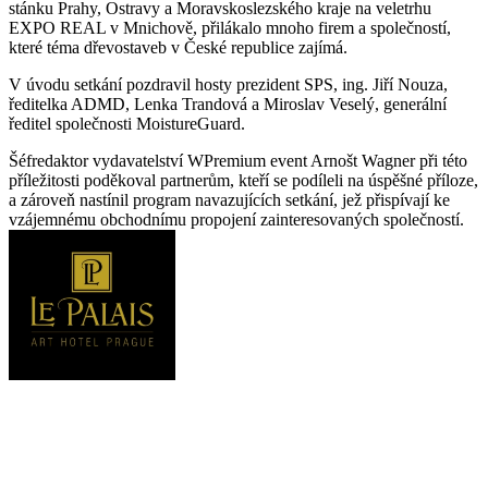
stánku Prahy, Ostravy a Moravskoslezského kraje na veletrhu
EXPO REAL v Mnichově, přilákalo mnoho firem a společností,
které téma dřevostaveb v České republice zajímá.
V úvodu setkání pozdravil hosty prezident SPS, ing. Jiří Nouza,
ředitelka ADMD, Lenka Trandová a Miroslav Veselý, generální
ředitel společnosti MoistureGuard.
Šéfredaktor vydavatelství WPremium event Arnošt Wagner při této
příležitosti poděkoval partnerům, kteří se podíleli na úspěšné příloze,
a zároveň nastínil program navazujících setkání, jež přispívají ke
vzájemnému obchodnímu propojení zainteresovaných společností.