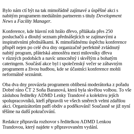
Bylo nám ctí být na tak mimořádně zajímavé a úspěšné akci s
nabitým programem mediálním partnerem s tituly
Development
News
a
Facility Manager
.
Konference, kde hlavní roli hrálo dřevo, přilákala přes 250
posluchačů a dlouhý seznam přednášejících se zajímavými a
inspirativními přednáškami. K mimořádnému úspěchu konference
přispěl nejen po celé dva dny organizačně perfektně zvládnutý
nabitý program, přátelská atmosféra mezi milovníky dřeva
v různých podobách a navíc umocněný i skvělým a bohatým
cateringem. Součástí akce byl i společenský večer se zábavným
programem a živou hudbou, kde se účastníci konference mohli
neformálně seznámit.
Oba dva dny provázela programem oblíbená moderátorka z pořadu
Dobré ráno ČT 2 Soňa Baranová, která byla skvělou volbou. To vše
zásluhou ředitelky ADMD Lenky Trandové a kolektivu jejích
spolupracovníků, kteří připravili ve všech směrech velmi zdařilou
akci. Organizátorům patří obdiv a poděkování! Současně se již nyní
těšíme na další pokračování.
Redakce připravila rozhovor s ředitelkou ADMD Lenkou
Trandovou, který najdete v připravovaném vydání.