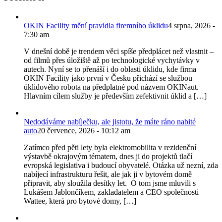
OKIN Facility mění pravidla firemního úklidu
4 srpna, 2026 -
7:30 am
V dnešní době je trendem věci spíše předplácet než vlastnit –
od filmů přes úložiště až po technologické vychytávky v
autech. Nyní se to přenáší i do oblasti úklidu, kde firma
OKIN Facility jako první v Česku přichází se službou
úklidového robota na předplatné pod názvem OKINaut.
Hlavním cílem služby je především zefektivnit úklid a […]
Nedodáváme nabíječku, ale jistotu, že máte ráno nabité
auto
20 července, 2026 - 10:12 am
Zatímco před pěti lety byla elektromobilita v rezidenční
výstavbě okrajovým tématem, dnes ji do projektů tlačí
evropská legislativa i budoucí obyvatelé. Otázka už nezní, zda
nabíjecí infrastrukturu řešit, ale jak ji v bytovém domě
připravit, aby sloužila desítky let. O tom jsme mluvili s
Lukášem Jablončíkem, zakladatelem a CEO společnosti
Wattee, která pro bytové domy, […]