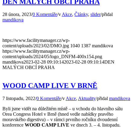
DEN MALÝCH OBCÍ PRAHA
28 února, 2023
/
0 Komentáře
/
v
Akce
,
Články
,
slider
/
přidal
mandikova
https://www.facilitymanager.cz/wp-
content/uploads/2023/02/DMO.jpg
1040
1387
mandikova
https://www.facilitymanager.cz/wp-
content/uploads/2024/05/logo_DNFM-400x154.png
mandikova
2023-02-28 09:10:14
2023-02-28 09:10:14
DEN
MALÝCH OBCÍ PRAHA
WOOD CAMP LIVE V BRNĚ
7 listopadu, 2022
/
0 Komentáře
/
v
Akce
,
Aktuality
/
přidal
mandikova
Byli jsme vidět na důležitém místě – u vchodu do hlavního sálu
Orea Congress Hotel v Brně (hned vedle nabídky pravého
moravského digestivu) – v rámci prvního ročníku dvoudenní
konference
WOOD CAMP LIVE
ve dnech 3. – 4. listopadu.