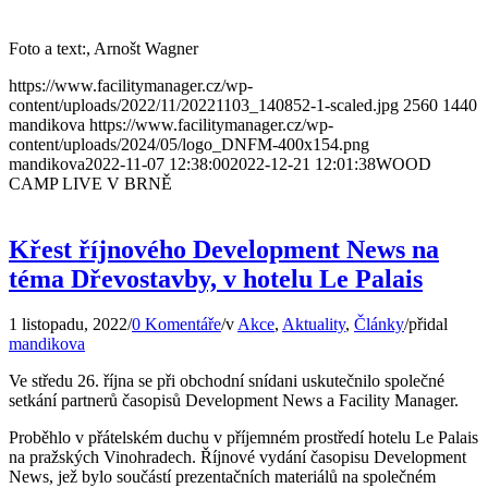
Foto a text:, Arnošt Wagner
https://www.facilitymanager.cz/wp-
content/uploads/2022/11/20221103_140852-1-scaled.jpg
2560
1440
mandikova
https://www.facilitymanager.cz/wp-
content/uploads/2024/05/logo_DNFM-400x154.png
mandikova
2022-11-07 12:38:00
2022-12-21 12:01:38
WOOD
CAMP LIVE V BRNĚ
Křest říjnového Development News na
téma Dřevostavby, v hotelu Le Palais
1 listopadu, 2022
/
0 Komentáře
/
v
Akce
,
Aktuality
,
Články
/
přidal
mandikova
Ve středu 26. října se při obchodní snídani uskutečnilo společné
setkání partnerů časopisů Development News a Facility Manager.
Proběhlo v přátelském duchu v příjemném prostředí hotelu Le Palais
na pražských Vinohradech. Říjnové vydání časopisu Development
News, jež bylo součástí prezentačních materiálů na společném