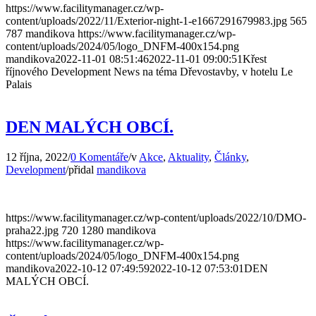
https://www.facilitymanager.cz/wp-
content/uploads/2022/11/Exterior-night-1-e1667291679983.jpg
565
787
mandikova
https://www.facilitymanager.cz/wp-
content/uploads/2024/05/logo_DNFM-400x154.png
mandikova
2022-11-01 08:51:46
2022-11-01 09:00:51
Křest
říjnového Development News na téma Dřevostavby, v hotelu Le
Palais
DEN MALÝCH OBCÍ.
12 října, 2022
/
0 Komentáře
/
v
Akce
,
Aktuality
,
Články
,
Development
/
přidal
mandikova
https://www.facilitymanager.cz/wp-content/uploads/2022/10/DMO-
praha22.jpg
720
1280
mandikova
https://www.facilitymanager.cz/wp-
content/uploads/2024/05/logo_DNFM-400x154.png
mandikova
2022-10-12 07:49:59
2022-10-12 07:53:01
DEN
MALÝCH OBCÍ.