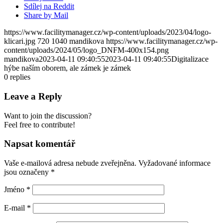
Sdílej na Reddit
Share by Mail
https://www.facilitymanager.cz/wp-content/uploads/2023/04/logo-
klicari.jpg
720
1040
mandikova
https://www.facilitymanager.cz/wp-
content/uploads/2024/05/logo_DNFM-400x154.png
mandikova
2023-04-11 09:40:55
2023-04-11 09:40:55
Digitalizace
hýbe naším oborem, ale zámek je zámek
0
replies
Leave a Reply
Want to join the discussion?
Feel free to contribute!
Napsat komentář
Vaše e-mailová adresa nebude zveřejněna.
Vyžadované informace
jsou označeny
*
Jméno
*
E-mail
*