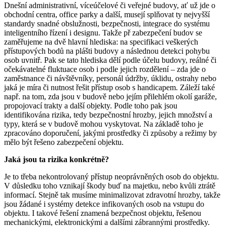
Dnešní administrativní, víceúčelové či veřejné budovy, ať už jde o
obchodní centra, office parky a další, musejí splňovat ty nejvyšší
standardy snadné obslužnosti, bezpečnosti, integrace do systému
inteligentního řízení i designu. Takže př zabezpečení budov se
zaměřujeme na dvě hlavní hlediska: na specifikaci veškerých
přístupových bodů na plášti budovy a následnou detekci pohybu
osob uvnitř. Pak se tato hlediska dělí podle účelu budovy, reálné či
očekávatelné fluktuace osob i podle jejich rozdělení – zda jde o
zaměstnance či návštěvníky, personál údržby, úklidu, ostrahy nebo
jaká je míra či nutnost řešit přístup osob s handicapem. Záleží také
např. na tom, zda jsou v budově nebo jejím přilehlém okolí garáže,
propojovací trakty a další objekty. Podle toho pak jsou
identifikována rizika, tedy bezpečnostní hrozby, jejich množství a
typy, která se v budově mohou vyskytovat. Na základě toho je
zpracováno doporučení, jakými prostředky či způsoby a režimy by
mělo být řešeno zabezpečení objektu.
Jaká jsou ta rizika konkrétně?
Je to třeba nekontrolovaný přístup neoprávněných osob do objektu.
V důsledku toho vznikají škody buď na majetku, nebo kvůli ztrátě
informací. Stejně tak musíme minimalizovat zdravotní hrozby, takže
jsou žádané i systémy detekce infikovaných osob na vstupu do
objektu. I takové řešení znamená bezpečnost objektu, řešenou
mechanickými, elektronickými a dalšími zábrannými prostředky.