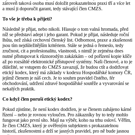
zároveň taková osoba musí doložit prokazatelnou praxi tří a více let
a musí ji doporučit garant, tedy stávající člen CMZS.
To vše je třeba k přijetí?
Následně je přijat, nebo nikoli. Hlasuje o tom valná hromada, před
níž se představí adept i jeho garant. Pokud je přijat, následuje roční
lhůta, než získá cechovní členský list. Odbornost, praxe a zkušenosti
jsou tím nejdůležitějším kritériem. Stále se jedná o řemeslo, tedy
zručnost, cit a profesionalitu, vlastnosti, s nimiž je zejména dnes
nutné přistupovat k různorodým zakázkám – od pořízení kopie klíče
až po rozsáhlé elektronické přístupové systémy. Naši členové, a to je
důležité, se vstupem do CMZS zavazují, že budou ctít a dodržovat
etický kodex, který má základy v kodexu Hospodářské komory ČR,
jejímž členem je náš cech. Je to souhrn pravidel čistého, fér
obchodování, udržení zdravé hospodářské soutěže a vyvarování se
nekalých praktik.
Co když člen poruší etický kodex?
Pokud zjistíme, že není kodex dodržen, je se členem zahájeno kárné
řízení – nebo je rovnou vyloučen. Pro zákazníky by to tedy mohlo
fungovat jako první síto. Mají na výběr, koho na trhu osloví. Věřím,
že člen CMZS, který je ověřeným subjektem s prokazatelnou
historií, zkušenostmi a drží se jasných pravidel, pro ně bude jasnou