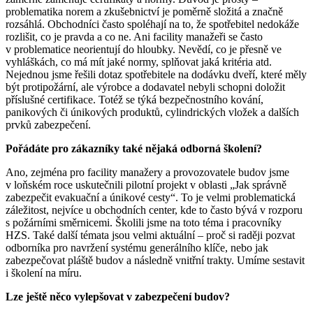
problematika norem a zkušebnictví je poměrně složitá a značně
rozsáhlá. Obchodníci často spoléhají na to, že spotřebitel nedokáže
rozlišit, co je pravda a co ne. Ani facility manažeři se často
v problematice neorientují do hloubky. Nevědí, co je přesně ve
vyhláškách, co má mít jaké normy, splňovat jaká kritéria atd.
Nejednou jsme řešili dotaz spotřebitele na dodávku dveří, které měly
být protipožární, ale výrobce a dodavatel nebyli schopni doložit
příslušné certifikace. Totéž se týká bezpečnostního kování,
panikových či únikových produktů, cylindrických vložek a dalších
prvků zabezpečení.
Pořádáte pro zákazníky také nějaká odborná školení?
Ano, zejména pro facility manažery a provozovatele budov jsme
v loňském roce uskutečnili pilotní projekt v oblasti „Jak správně
zabezpečit evakuační a únikové cesty“. To je velmi problematická
záležitost, nejvíce u obchodních center, kde to často bývá v rozporu
s požárními směrnicemi. Školili jsme na toto téma i pracovníky
HZS. Také další témata jsou velmi aktuální – proč si raději pozvat
odborníka pro navržení systému generálního klíče, nebo jak
zabezpečovat pláště budov a následně vnitřní trakty. Umíme sestavit
i školení na míru.
Lze ještě něco vylepšovat v zabezpečení budov?