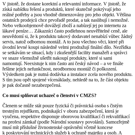
V jistotě, že dostane korektní a relevantní informace. V jistotě, že
získá nabídku řešení a produktů, které skutečně pokrývají jeho
reálné potřeby a jsou vhodně dimenzovány pro jeho objekt. Většina
ostatních prodejců chce prvořadě prodat, a tak naslibují i nemožné.
Nebo velkoobjemově dovážejí zboží a nabízejí jej po internetu za
lákavé peníze… Zákazníci často podlehnou neuvěřitelné ceně, ale
neuvědomí si, že k produktu takový dodavatel nenabízí vůbec žádný
servis, natož odbornou montáž. A to jsou všechno věci, které při
úvodní levné koupi následně velmi prodražují finální dílo. Nezřídka
se setkávám se situací, kdy i zkušenější facility manažeři a správci
ve snaze všemožně ušetřit nakoupí produkty, které si sami
namontují. Neexistuje k nim často ani český návod – a ve finále
řešíme jejich nefunkčnost, neodbornou montáž či poškození.
Výsledkem pak je nutná dodávka a instalace zcela nového produktu.
S tím jsou opět spojené vícenáklady, nehledě na to, že část objektu
je pak dočasně nezabezpečená.
Co musí splňovat uchazeč o členství v CMZS?
Členem se může stát pouze fyzická či právnická osoba s čistým
trestným rejstříkem, podnikající v oboru zabezpečení, která je
vyučena, respektive disponuje oborovou kvalifikací či rekvalifikací
na profesi zámkař (podle Národní soustavy povolání). Samozřejmě
musí mít příslušné živnostenské oprávnění včetně koncese
k poskytování technických služeb k ochraně majetku a osob. A