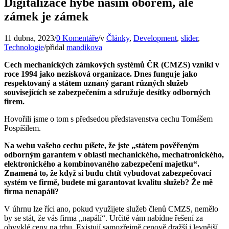
Digitalizace hýbe naším oborem, ale
zámek je zámek
11 dubna, 2023
/
0 Komentáře
/
v
Články
,
Development
,
slider
,
Technologie
/
přidal
mandikova
Cech mechanických zámkových systémů ČR (CMZS) vznikl v
roce 1994 jako nezisková organizace. Dnes funguje jako
respektovaný a státem uznaný garant různých služeb
souvisejících se zabezpečením a sdružuje desítky odborných
firem.
Hovořili jsme o tom s předsedou představenstva cechu Tomášem
Pospíšilem.
Na webu vašeho cechu píšete, že jste „státem pověřeným
odborným garantem v oblasti mechanického, mechatronického,
elektronického a kombinovaného zabezpečení majetku“.
Znamená to, že když si budu chtít vybudovat zabezpečovací
systém ve firmě, budete mi garantovat kvalitu služeb? Že mě
firma nenapálí?
V úhrnu lze říci ano, pokud využijete služeb členů CMZS, nemělo
by se stát, že vás firma „napálí“. Určitě vám nabídne řešení za
obvyklé ceny na trhu. Existují samozřejmě cenově dražší i levnější