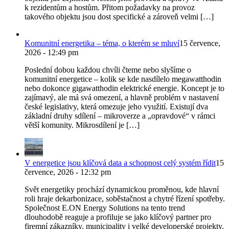
k rezidentům a hostům. Přitom požadavky na provoz
takového objektu jsou dost specifické a zároveň velmi […]
Komunitní energetika – téma, o kterém se mluví
15 července,
2026 - 12:49 pm
Poslední dobou každou chvíli čteme nebo slyšíme o
komunitní energetice – kolik se kde nasdílelo megawatthodin
nebo dokonce gigawatthodin elektrické energie. Koncept je to
zajímavý, ale má svá omezení, a hlavně problém v nastavení
české legislativy, která omezuje jeho využití. Existují dva
základní druhy sdílení – mikroverze a „opravdové“ v rámci
větší komunity. Mikrosdílení je […]
V energetice jsou klíčová data a schopnost celý systém řídit
15
července, 2026 - 12:32 pm
Svět energetiky prochází dynamickou proměnou, kde hlavní
roli hraje dekarbonizace, soběstačnost a chytré řízení spotřeby.
Společnost E.ON Energy Solutions na tento trend
dlouhodobě reaguje a profiluje se jako klíčový partner pro
firemní zákazníky, municipality i velké developerské projekty.