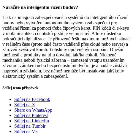
Narážíte na inteligentní řízení budov?
Tlak na integraci zabezpečovacích systémů do inteligentního řízení
budov nebo vytvoření autonomního systému zabezpečení pro
vzdálené řízení za pomoci třeba čipových karet, PIN kódů či e-keys
v mobilní aplikaci či otisků prstů je velmi silný. A to v důsledku
pokračující digitalizace. Je přirozené řešit maximum možných situací
v reálném čase (proto také často vzdáleně přes cloud nebo server) a
zároveň zvyšovat komfort obsluhy oprávněným osobám. Dnešní
možnosti a produkty na trhu dovolují takřka cokoli. Nicméně
mechanika neboli fyzická zábrana – zamezení vstupu uzamčením,
závorou, zámkem nebo bezpečnostními dveřmi je a nadále zůstává
naprostým základem, bez něhož nemůže být instalován jakýkoliv
elektronický systém a zabezpečení.
Sdílej tento příspěvek
Sdílej na Facebook
Sdílej na X
Share on WhatsApp
Sdílej na Pinterest
Sdílej na LinkedIn
Sdílej na Tumblr
Sdílej na Vk