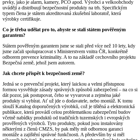
prvky, jako je alarm, kamery, PCO apod. Výrobci a velkoobchody
uvádějí a distribuují bezpečnostní produkty na trh. Specifickým
typem člena je státem akreditovaná zkušební laboratoř, která
výrobky certifikuje.
Co je třeba udělat pro to, abyste se stali státem pověřeným
garantem?
Státem pověřeným garantem jsme se stali před více než 10 lety, kdy
jsme začali spolupracovat s Ministerstvem vnitra ČR, konkrétně
odborem prevence kriminality. A to na základě cechovního projektu
Bezpečná země, jehož jsem autorem.
Jak chcete přispět k bezpečnosti země?
Jedná se o prevenční projekt, který laickou a velmi přístupnou
formou vysvětluje zásady správných způsobů zabezpečení – na co si
dát pozor, jak postupovat, čeho se vyvarovat a zejména jaké
produkty si vybírat. Ať už jde o dodavatele, nebo montáž. K tomu
slouží Katalog doporučených výrobků, což je tištěná a elektronická
publikace, která provádí celou problematikou zabezpečení budov
včetně nabídky produktů od tradičních tuzemských i evropských
prověřených výrobců. Tyto produkty, pokud jsou instalovány
některými z členů CMZS, by pak měly mít odbornou garanci
montáže a zajištění správné funkčnosti. A především by si měl