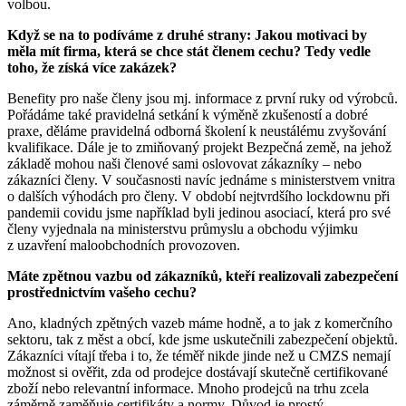
volbou.
Když se na to podíváme z druhé strany: Jakou motivaci by
měla mít firma, která se chce stát členem cechu? Tedy vedle
toho, že získá více zakázek?
Benefity pro naše členy jsou mj. informace z první ruky od výrobců.
Pořádáme také pravidelná setkání k výměně zkušeností a dobré
praxe, děláme pravidelná odborná školení k neustálému zvyšování
kvalifikace. Dále je to zmiňovaný projekt Bezpečná země, na jehož
základě mohou naši členové sami oslovovat zákazníky – nebo
zákazníci členy. V současnosti navíc jednáme s ministerstvem vnitra
o dalších výhodách pro členy. V období nejtvrdšího lockdownu při
pandemii covidu jsme například byli jedinou asociací, která pro své
členy vyjednala na ministerstvu průmyslu a obchodu výjimku
z uzavření maloobchodních provozoven.
Máte zpětnou vazbu od zákazníků, kteří realizovali zabezpečení
prostřednictvím vašeho cechu?
Ano, kladných zpětných vazeb máme hodně, a to jak z komerčního
sektoru, tak z měst a obcí, kde jsme uskutečnili zabezpečení objektů.
Zákazníci vítají třeba i to, že téměř nikde jinde než u CMZS nemají
možnost si ověřit, zda od prodejce dostávají skutečně certifikované
zboží nebo relevantní informace. Mnoho prodejců na trhu zcela
záměrně zaměňuje certifikáty a normy. Důvod je prostý –