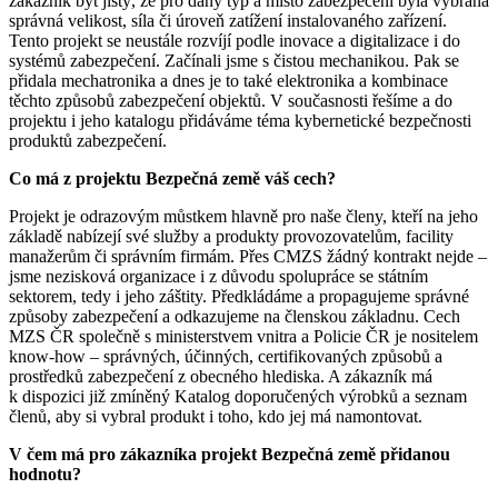
zákazník být jistý, že pro daný typ a místo zabezpečení byla vybrána
správná velikost, síla či úroveň zatížení instalovaného zařízení.
Tento projekt se neustále rozvíjí podle inovace a digitalizace i do
systémů zabezpečení. Začínali jsme s čistou mechanikou. Pak se
přidala mechatronika a dnes je to také elektronika a kombinace
těchto způsobů zabezpečení objektů. V současnosti řešíme a do
projektu i jeho katalogu přidáváme téma kybernetické bezpečnosti
produktů zabezpečení.
Co má z projektu Bezpečná země váš cech?
Projekt je odrazovým můstkem hlavně pro naše členy, kteří na jeho
základě nabízejí své služby a produkty provozovatelům, facility
manažerům či správním firmám. Přes CMZS žádný kontrakt nejde –
jsme nezisková organizace i z důvodu spolupráce se státním
sektorem, tedy i jeho záštity. Předkládáme a propagujeme správné
způsoby zabezpečení a odkazujeme na členskou základnu. Cech
MZS ČR společně s ministerstvem vnitra a Policie ČR je nositelem
know-how – správných, účinných, certifikovaných způsobů a
prostředků zabezpečení z obecného hlediska. A zákazník má
k dispozici již zmíněný Katalog doporučených výrobků a seznam
členů, aby si vybral produkt i toho, kdo jej má namontovat.
V čem má pro zákazníka projekt Bezpečná země přidanou
hodnotu?