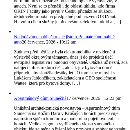
od filmů přes úložiště až po technologické vychytávky v
autech. Nyní se to přenáší i do oblasti úklidu, kde firma
OKIN Facility jako první v Česku přichází se službou
úklidového robota na předplatné pod názvem OKINaut.
Hlavním cílem služby je především zefektivnit úklid a […]
Nedodáváme nabíječku, ale jistotu, že máte ráno nabité
auto
20 července, 2026 - 10:12 am
Zatímco před pěti lety byla elektromobilita v rezidenční
výstavbě okrajovým tématem, dnes ji do projektů tlačí
evropská legislativa i budoucí obyvatelé. Otázka už nezní, zda
nabíjecí infrastrukturu řešit, ale jak ji v bytovém domě
připravit, aby sloužila desítky let. O tom jsme mluvili s
Lukášem Jablončíkem, zakladatelem a CEO společnosti
Wattee, která pro bytové domy, […]
Apartmánový dům Slunečná
17 července, 2026 - 12:23 pm
Unikátní architektonická novostavba – Apartmánový dům
Slunečná na Božím Daru v Krušných horách představuje
naprostou špičku komfortu a moderního pojetí bydlení na
horách. Vedle designu a vytříbeného vkusu samotného
objektu jde zejména o řešení jeho provozu a správy ve vztahu