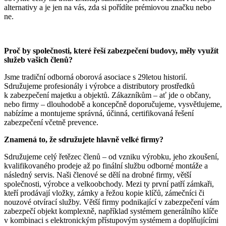
alternativy a je jen na vás, zda si pořídíte prémiovou značku nebo
ne.
Proč by společnosti, které řeší zabezpečení budovy, měly využít
služeb vašich členů?
Jsme tradiční odborná oborová asociace s 29letou historií.
Sdružujeme profesionály i výrobce a distributory prostředků
k zabezpečení majetku a objektů. Zákazníkům – ať jde o občany,
nebo firmy – dlouhodobě a koncepčně doporučujeme, vysvětlujeme,
nabízíme a montujeme správná, účinná, certifikovaná řešení
zabezpečení včetně prevence.
Znamená to, že sdružujete hlavně velké firmy?
Sdružujeme celý řetězec členů – od vzniku výrobku, jeho zkoušení,
kvalifikovaného prodeje až po finální službu odborné montáže a
následný servis. Naši členové se dělí na drobné firmy, větší
společnosti, výrobce a velkoobchody. Mezi ty první patří zámkaři,
kteří prodávají vložky, zámky a řežou kopie klíčů, zámečníci či
nouzové otvírací služby. Větší firmy podnikající v zabezpečení vám
zabezpečí objekt komplexně, například systémem generálního klíče
v kombinaci s elektronickým přístupovým systémem a doplňujícími