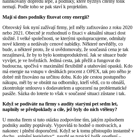
nalinkovaný dopředu lépe, a podniky, které byznys čitelný tolik
nemají. Podle toho se pak staví k projektům.
Mají si dnes podniky fixovat ceny energií?
Obrovský šok nyní zažívají firmy, jež měly zafixováno z roku 2020
nebo 2021. Obecně je rozhodnutí o fixaci v aktuální situaci dost
složité. I velké společnosti, se kterými spolupracujeme, odmítaly
nové klienty a nedávaly cenové nabídky. Některé nevěděly, co
bude, a některé proto, že si uvědomovaly, že současná cena je tak
nezajímavá, že by to bylo kontraproduktivní. Jak se situace bude
vyvíjet, je ve hvězdách. Jediná cesta, jak přežít a fungovat do
budoucna, spočívá v maximální flexibilitě a utahování opasků. Kdo
má energie na vstupu v desítkách procent z OPEX, tak pro něho je
dobré mít fixováno na určitou dobu. Kdo jde cestou postupného
nákupu, měl by se obrátit na odborníky, kteří vědí, co to obnáší,
zkontroluje smlouvu s dodavatelem a upozorní na problematické
pasáže. Sázka do loterie to však v současné situaci zůstane i tak.
Když se podíváte na firmy s audity starými pet sedm let,
naplnily se předpoklady a cíle, jež byly do nich vtěleny?
U mnoha firem si tuto otázku zodpovíme tím, jakým způsobem
podniky audity poptávaly. Vypovídá to hodně o motivacích, a
nakonec i plnění doporučení. Když se k tomu přistoupilo instantně v
duchu „splnění legislativy“, navrhl se typický balík opatření –