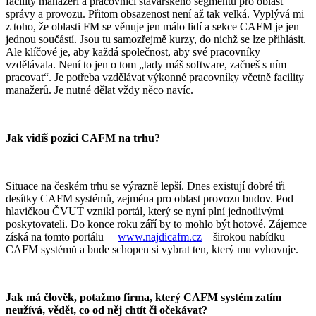
facility manažeři a pracovníci stavařského segmentu pro oblast
správy a provozu. Přitom obsazenost není až tak velká. Vyplývá mi
z toho, že oblasti FM se věnuje jen málo lidí a sekce CAFM je jen
jednou součástí. Jsou tu samozřejmě kurzy, do nichž se lze přihlásit.
Ale klíčové je, aby každá společnost, aby své pracovníky
vzdělávala. Není to jen o tom „tady máš software, začneš s ním
pracovat“. Je potřeba vzdělávat výkonné pracovníky včetně facility
manažerů. Je nutné dělat vždy něco navíc.
Jak vidíš pozici CAFM na trhu?
Situace na českém trhu se výrazně lepší. Dnes existují dobré tři
desítky CAFM systémů, zejména pro oblast provozu budov. Pod
hlavičkou ČVUT vznikl portál, který se nyní plní jednotlivými
poskytovateli. Do konce roku září by to mohlo být hotové. Zájemce
získá na tomto portálu –
www.najdicafm.cz
– širokou nabídku
CAFM systémů a bude schopen si vybrat ten, který mu vyhovuje.
Jak má člověk, potažmo firma, který CAFM systém zatím
neužívá, vědět, co od něj chtít či očekávat?