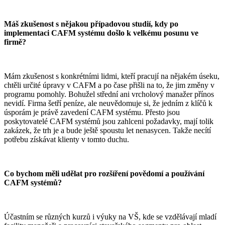
Máš zkušenost s nějakou případovou studií, kdy po
implementaci CAFM systému došlo k velkému posunu ve
firmě?
Mám zkušenost s konkrétními lidmi, kteří pracují na nějakém úseku,
chtěli určité úpravy v CAFM a po čase přišli na to, že jim změny v
programu pomohly. Bohužel střední ani vrcholový manažer přínos
nevidí. Firma šetří peníze, ale neuvědomuje si, že jedním z klíčů k
úsporám je právě zavedení CAFM systému. Přesto jsou
poskytovatelé CAFM systémů jsou zahlceni požadavky, mají tolik
zakázek, že trh je a bude ještě spoustu let nenasycen. Takže necítí
potřebu získávat klienty v tomto duchu.
Co bychom měli udělat pro rozšíření povědomí a používání
CAFM systémů?
Účastním se různých kurzů i výuky na VŠ, kde se vzdělávají mladí