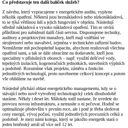
Co představuje ten další balíček služeb?
Z návrhu, který vypracujeme v energetickém auditu, vyplyne
několik opatření. Některá jsou beznákladová nebo nízkonákladová,
to se týká většinou lidí a jejich fungování v objektu. Následují
středně nákladová a vysoko nákladová opatření. Tím se otvírá
příležitost pro nabídnutí další části servisu. Disponujeme techniky,
auditory a projektovými manažery, kteří mají vzdělání ve
strojírenství nebo stavařství, zejména v technickém zařízení budov.
Nemůžeme mít pochopitelně kapacitu, abychom realizovali všechna
opatření sami, a tak se dále obracíme na dodavatele, kteří jsou
specialisty v příslušných oborech – např. využití dešťové vody,
tepelných izolacích, kogeneračních jednotkách, stavebních výplních
a podobně. Rozumíme však projektu, záměru a funkcím
jednotlivých technologií, proto navrhneme celkový koncept a potom
vše ohlídáme na stavbě.
Následně přichází oblast energetického managementu, kdy se o
stávající nebo nově vytvořený technologický celek dlouhodobě
staráme. Někdy i deset let. Málokdy totiž nastane, že uvedete do
provozu novou infrastrukturu, a nemusíte o ni pečovat. Hodně se
optimalizuje především v prvním roce, ale i poté je třeba sledovat
ceny energií, vývoj počasí, využití jednotlivých provozních celků a
podobně. Je mezi námi kolega, který se jakožto energetik stará o
jeden brněnský areál už více než 12 let.