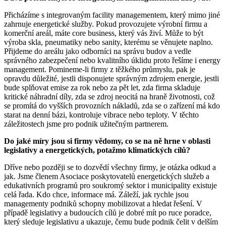
Přicházíme s integrovaným facility managementem, který mimo jiné
zahrnuje energetické služby. Pokud provozujete výrobní firmu a
komerční areál, máte core business, který vás živí. Může to být
výroba skla, pneumatiky nebo sanity, kterému se věnujete naplno.
Přijdeme do areálu jako odborníci na správu budov a vedle
správného zabezpečení nebo kvalitního úklidu proto řešíme i energy
management. Pomineme-li firmy z těžkého průmyslu, pak je
opravdu důležité, jestli disponujete správným zdrojem energie, jestli
bude splňovat emise za rok nebo za pět let, zda firma skladuje
kritické náhradní díly, zda se zdroj neocitá na hraně životnosti, což
se promítá do vyšších provozních nákladů, zda se o zařízení má kdo
starat na denní bázi, kontroluje vibrace nebo teploty. V těchto
záležitostech jsme pro podnik užitečným partnerem.
Do jaké míry jsou si firmy vědomy, co se na ně hrne v oblasti
legislativy a energetických, potažmo klimatických cílů?
Dříve nebo později se to dozvědí všechny firmy, je otázka odkud a
jak. Jsme členem Asociace poskytovatelů energetických služeb a
edukativních programů pro soukromý sektor i municipality existuje
celá řada. Kdo chce, informace má. Záleží, jak rychle jsou
managementy podniků schopny mobilizovat a hledat řešení. V
případě legislativy a budoucích cílů je dobré mít po ruce poradce,
který sleduje legislativu a ukazuje, čemu bude podnik čelit v delším