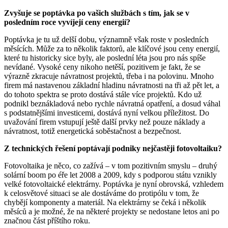
Zvyšuje se poptávka po vašich službách s tím, jak se v
posledním roce vyvíjejí ceny energií?
Poptávka je tu už delší dobu, významně však roste v posledních
měsících. Může za to několik faktorů, ale klíčové jsou ceny energií,
které tu historicky sice byly, ale poslední léta jsou pro nás spíše
nevídané. Vysoké ceny nikoho netěší, pozitivem je fakt, že se
výrazně zkracuje návratnost projektů, třeba i na polovinu. Mnoho
firem má nastavenou základní hladinu návratnosti na tři až pět let, a
do tohoto spektra se proto dostává stále více projektů. Kdo už
podnikl beznákladová nebo rychle návratná opatření, a dosud váhal
s podstatnějšími investicemi, dostává nyní velkou příležitost. Do
uvažování firem vstupují ještě další prvky než pouze náklady a
návratnost, totiž energetická soběstačnost a bezpečnost.
Z technických řešení poptávají podniky nejčastěji fotovoltaiku?
Fotovoltaika je něco, co zažívá – v tom pozitivním smyslu – druhý
solární boom po éře let 2008 a 2009, kdy s podporou státu vznikly
velké fotovoltaické elektrárny. Poptávka je nyní obrovská, vzhledem
k celosvětové situaci se ale dostáváme do protipólu v tom, že
chybějí komponenty a materiál. Na elektrárny se čeká i několik
měsíců a je možné, že na některé projekty se nedostane letos ani po
značnou část příštího roku.