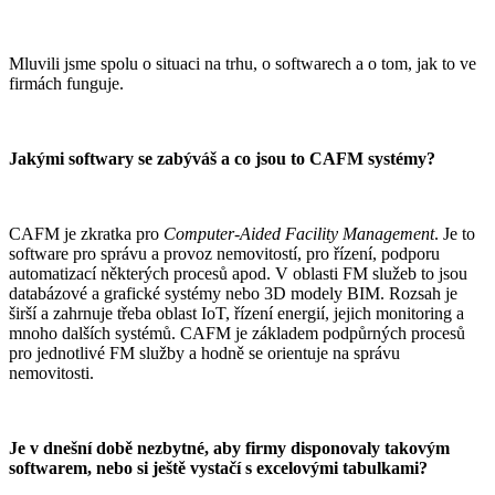
Mluvili jsme spolu o situaci na trhu, o softwarech a o tom, jak to ve
firmách funguje.
Jakými softwary se zabýváš a co jsou to CAFM systémy?
CAFM je zkratka pro
Computer-Aided Facility Management
. Je to
software pro správu a provoz nemovitostí, pro řízení, podporu
automatizací některých procesů apod. V oblasti FM služeb to jsou
databázové a grafické systémy nebo 3D modely BIM. Rozsah je
širší a zahrnuje třeba oblast IoT, řízení energií, jejich monitoring a
mnoho dalších systémů. CAFM je základem podpůrných procesů
pro jednotlivé FM služby a hodně se orientuje na správu
nemovitosti.
Je v dnešní době nezbytné, aby firmy disponovaly takovým
softwarem, nebo si ještě vystačí s excelovými tabulkami?