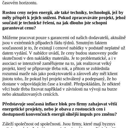
časovém horizontu.
Rostou ceny nejen energií, ale také techniky, technologií, jež by
měly přispět k jejich snížení. Pokud zpracováváte projekt, jehož
součástí je technické řešení, na jak dlouho jste schopni
garantovat cenu?
Můžeme pracovat pouze s garancemi od našich dodavatelů, aktuálně
jsou v extrémních případech řádu týdnů. Smutným faktem
současnosti je to, že existují i cenové nabídky v podstatě neplatné už
datem vydání. V nabídce uvádí, že ceny budou stanoveny podle
skutečnosti v den nakládky materiálu. Je to problematické, a i v
asociaci se intenzivně zaměřujeme na to, jak realizovat velký
projekt, který se připravuje třeba rok, a přitom se zohlednila
rozumná marže nás jako poskytovatelů a zároveň aby měl klient
jistotu toho, že pokud byl projekt schválený a podepsaný, že ho
dostane v odpovídajícím čase a kvalitě. Předpokládám, že některé
věci bude třeba fixovat například v závislosti na vývoji na burze
nebo aktualizovaných cenících.
Představuje současná inflace blok pro firmy zahajovat větší
energetické projekty, nebo je obava z rostoucích cen i
dostupnosti konvenčních energií silnější impuls pro změnu?
Záleží společnost od společnosti. Jsou firmy, které mají byznys