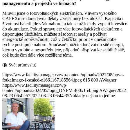
managementu a projektů ve firmách?
Mluvili jsme o fotovoltaických elektrárnách. Vlivem vysokého
CAPEXu se donedávna dělaly z větší míry bez úložišť. Kapacita i
životnost baterií jde však nahoru, a tak se už leckdy vyplatí investice
do akumulace. Pokud spravujete více fotovoltaických elektráren a
disponujete úložištěm, můžete zásobovat areály a požívat
energetické soběstačnosti, což v žebříčku priorit v dnešní době
rychle postupuje nahoru. Současně můžete dodávat do sítě energii,
kterou vyrobíte a nespotřebujete, případně přispívat ke stabilitě sítě,
což bude čím dále více rozšířené téma.
(jk Svět průmyslu)
https://www.facilitymanager.cz/wp-content/uploads/2022/08/nova-
fotkaImage-1-scaled-e1661167185564.jpeg
615
800
AWagner
https://www.facilitymanager.cz/wp-
content/uploads/2024/05/logo_DNFM-400x154.png
AWagner
2022-
08-23 06:42:57
2022-08-23 06:44:35
Náklady nejsou to jediné