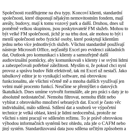
Společnosti rozdělujeme na dva typy. Koncoví klienti, standardní
společnosti, které disponují nějakým nemovitostním fondem, mají
areály, budovy, mají k tomu vozový park a další. Druhou, dnes už
poměrně velkou skupinou, jsou poskytovatelé FM služeb. Mohou to
být velké FM společnosti, jichž je na trhu dost, ale mohou to být i
menší společnosti nebo fyzické osoby, které poskytují klientům
jednu nebo více jednotlivých služeb. Všichni standardně používají
nástroje Microsoft Office, nejčastěji Excel pro evidenci základních
dat, Outlook pro komunikaci s klienty a samozřejmě další
audiovizuální pomůcky, aby komunikovali s klienty i se svými lidmi
a zabezpečovali potřebné záležitosti. Myslím si, že pokud chci nyní
provoz a správu budov řídit efektivně, tak mi Excel už nestačí. Jako
tabulkový editor je to vynikající software, má obrovskou
funkcionalitu, ale všichni včetně mě a mnoha dalších využívají jen
velmi malé procento funkcí. Neučíme se přemýšlet o datových
škatulkách. Dnes umíme vytvořit formuláře, ale pro práci s daty je to
absolutně nedostatečné. Nemohu filtrovat, nemohu třídit nebo
vybírat z obrovského množství sebraných dat. Excel je často věc
individuální, málo sdílená. Sdílení dat a souborů ve výpočetní
technice je velká oblast, která je lidmi nedoceněná, protože ne
všichni s nimi pracují ve sdíleném režimu. To je právě obrovskou
výhodou informačních systémů bez ohledu, zda jde o CAFM nebo
jiný systém. Standardizovaná data jsou sdílena určitým způsobem a