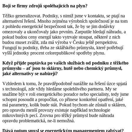
Bojí se firmy zdrojů spoléhajících na plyn?
Těžko generalizovat. Podniky, s nimiž jsme v kontaktu, se ptají na
alternativní řešení. Mnoho zejména výrobních společností je na tom
z pohledu energetické bezpečnosti tak, že by se jim dodávky
omezovaly a ukončovaly jako prvním. Zarputile hledají náhradu, a
pokud budou ceny energií takto vytrvale stoupat, některé z nich
budou muset zvážit, zda má výroba v Česku ještě perspektivu.
Fungují tu podniky, třeba ze sklářského průmyslu, které potřebují
vyšší jednotky procent celorepublikové spotřeby plynu.
Když přijde poptávka po vašich službách od podniku z těžkého
průmyslu – ať jsou to sklárny, hutě nebo chemický průmysl,
jaké alternativy se nabízejí?
Vzhledem k tomu, že pravděpodobně narážíte na řešení úzce spjatá
s technologií, zde vždy hledáme spolehlivého partnera. My se
snažíme být v roli energetického poradce nebo specialisty, tedy jsme
schopni posoudit a propočítat, co přinese konkrétní opatření, jaké
má parametry, kolik bude stát. Pokud bychom ale zůstali u skláren,
pro opravdu menší provozy existuje například technologie
mikrovlnných pecí. Zrovna pro těžký průmysl bude náhrada
opravdu problematická, ne-li nemožná.
Dává potom smysl se energetickým managementem zabývat?