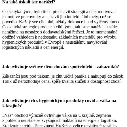
Na jaká úskalí jste narážel?
Co se týká týmu, bylo třeba představit strategii a cíle, motivovat
jednotlivé pracovníky a nastavit jim individuální mety, což se
povedlo. Každý své cíle plní, někdy dokonce i nad vytčený rámec.
Co se týká strategie prodeje a cílů týmu, tak jsme naráželi a stále
narážíme na nesnáze s dodavatelskými řetězci. Je to momentálně
obtížné vzhledem k nedostatku základních materiálů pro výrobu
hygienických produktů v Evropě a neustálému navyšování
logistických nákladů a cen energií.
Jak ovlivňuje světové dění chování spotřebitelů – zákazníků?
Zákazníci jsou pod tlakem, je cítit určitá panika a nakupují do zásob.
Tolik už nerozhoduje cena, spíše kvalita služeb a dostupnost zboží.
Jak ovlivňuje trh s hygienickými produkty covid a válka na
Ukrajině?
„Náš“ obchod výrazně ovlivňuje válka na Ukrajině, zejména
z pohledu neustále se zvyšujících nákladů na energie a logistiku.
Epidemie covidu-19 segment HoReCa velice negativně zasáhla,