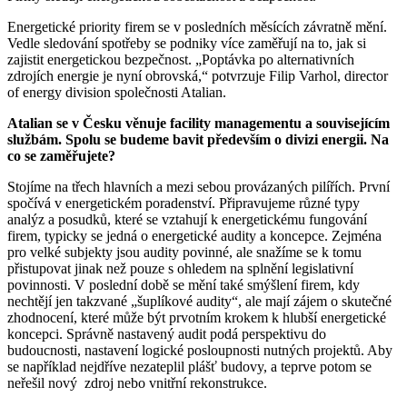
Energetické priority firem se v posledních měsících závratně mění.
Vedle sledování spotřeby se podniky více zaměřují na to, jak si
zajistit energetickou bezpečnost. „Poptávka po alternativních
zdrojích energie je nyní obrovská,“ potvrzuje Filip Varhol, director
of energy division společnosti Atalian.
Atalian se v Česku věnuje facility managementu a souvisejícím
službám. Spolu se budeme bavit především o divizi energii. Na
co se zaměřujete?
Stojíme na třech hlavních a mezi sebou provázaných pilířích. První
spočívá v energetickém poradenství. Připravujeme různé typy
analýz a posudků, které se vztahují k energetickému fungování
firem, typicky se jedná o energetické audity a koncepce. Zejména
pro velké subjekty jsou audity povinné, ale snažíme se k tomu
přistupovat jinak než pouze s ohledem na splnění legislativní
povinnosti. V poslední době se mění také smýšlení firem, kdy
nechtějí jen takzvané „šuplíkové audity“, ale mají zájem o skutečné
zhodnocení, které může být prvotním krokem k hlubší energetické
koncepci. Správně nastavený audit podá perspektivu do
budoucnosti, nastavení logické posloupnosti nutných projektů. Aby
se například nejdříve nezateplil plášť budovy, a teprve potom se
neřešil nový zdroj nebo vnitřní rekonstrukce.