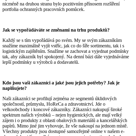
nicméně na druhou stranu bylo pozitivním přínosem rozšíření
portfolia ochranných pracovních pomůcek.
Jak se vypořádáváte se změnami na trhu produktů?
Každý se s tím vypořádává po svém. My se svým zákazníkům
snažíme maximálně vyjít vstříc, jak co do šíře sortimentu, tak i s
logistickým zajištěním. Snažíme se zachovat a vyjednat podmínky
tak, aby zákazník byl spokojený. Na denní bázi dále vyjednáváme
lepší podmínky u výrobců a dodavatelů.
Kdo jsou vaši zákazníci a jaké jsou jejich potřeby? Jak je
naplňujete?
Naši zákazníci se profilují zejména ze segmentů úklidových
společností, průmyslu, HoReCa a zdravotnictví. Jde o
velkoobchody i koncové zákazníky. Zákazníci nakupují široké
spektrum našich výrobků – nejen hygienických, ale mají velký
zájem i o produkty z oblasti obalových materiálů a kancelářských
papírů. Mimo jiné jim vyhovuje, že vše nakoupí na jednom místě.
Všechny produkty jsou dostupné samozřejmě online v našem e-