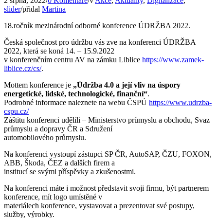
2 srpna, 2022
/
0 Komentáře
/
v
Akce
,
Aktuality
,
Digitalizace
,
slider
/
přidal
Martina
18.ročník mezinárodní odborné konference ÚDRŽBA 2022.
Česká společnost pro údržbu vás zve na konferenci ÚDRŽBA
2022, která se koná 14. – 15.9.2022
v konferenčním centru AV na zámku Liblice
https://www.zamek-
liblice.cz/cs/
.
Mottem konference je
„Údržba 4.0 a její vliv na úspory
energetické, lidské, technologické, finanční“
.
Podrobné informace naleznete na webu ČSPÚ
https://www.udrzba-
cspu.cz/
Záštitu konferenci udělili – Ministerstvo průmyslu a obchodu, Svaz
průmyslu a dopravy ČR a Sdružení
automobilového průmyslu.
Na konferenci vystoupí zástupci SP ČR, AutoSAP, ČZU, FOXON,
ABB, Škoda, ČEZ a dalších firem a
institucí se svými příspěvky a zkušenostmi.
Na konferenci máte i možnost představit svoji firmu, být partnerem
konference, mít logo umístěné v
materiálech konference, vystavovat a prezentovat své postupy,
služby, výrobky.