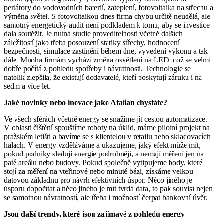
perlátory do vodovodních baterií, zateplení, fotovoltaika na střechu a
výměna světel. S fotovoltaikou dnes firma chybu určitě neudělá, ale
samotný energetický audit není podkladem k tomu, aby se investice
dala soutěžit. Je nutná studie proveditelnosti včetně dalších
záležitostí jako třeba posouzení statiky střechy, hodnocení
bezpečnosti, simulace zastínění během dne, vyvedení výkonu a tak
dále. Mnoha firmám vychází změna osvětlení na LED, což se velmi
dobře počítá z pohledu spotřeby i návratnosti. Technologie se
natolik zlepšila, že existují dodavatelé, kteří poskytují záruku i na
sedm a více let.
Jaké novinky nebo inovace jako Atalian chystáte?
Ve všech sférách včetně energy se snažíme jít cestou automatizace.
V oblasti čištění spouštíme roboty na úklid, máme pilotní projekt na
pražském letišti a bavíme se s klientelou v retailu nebo skladovacích
halách. V energy vzděláváme a ukazujeme, jaký efekt může mít,
pokud podniky sledují energie podrobněji, a nemají měření jen na
patě areálu nebo budovy. Pokud společně vytipujeme body, které
stojí za měření na vteřinové nebo minuté bázi, získáme velkou
datovou základnu pro návrh efektivních úspor. Něco jiného je
úsporu dopočítat a něco jiného je mít tvrdá data, to pak souvisí nejen
se samotnou návratností, ale třeba i možností čerpat bankovní úvěr.
Jsou další trendy, které jsou zajímavé z pohledu energy