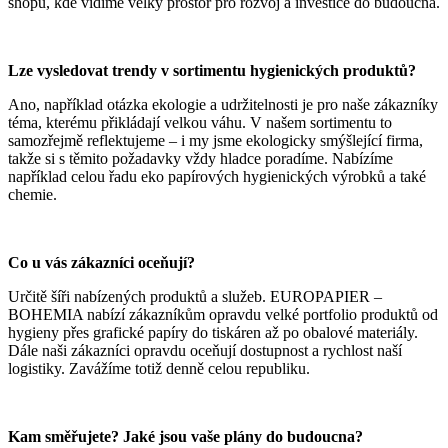
shopu, kde vidíme velký prostor pro rozvoj a investice do budoucna.
Lze vysledovat trendy v sortimentu hygienických produktů?
Ano, například otázka ekologie a udržitelnosti je pro naše zákazníky
téma, kterému přikládají velkou váhu. V našem sortimentu to
samozřejmě reflektujeme – i my jsme ekologicky smýšlející firma,
takže si s těmito požadavky vždy hladce poradíme. Nabízíme
například celou řadu eko papírových hygienických výrobků a také
chemie.
Co u vás zákazníci oceňují?
Určitě šíři nabízených produktů a služeb. EUROPAPIER –
BOHEMIA nabízí zákazníkům opravdu velké portfolio produktů od
hygieny přes grafické papíry do tiskáren až po obalové materiály.
Dále naši zákazníci opravdu oceňují dostupnost a rychlost naší
logistiky. Zavážíme totiž denně celou republiku.
Kam směřujete? Jaké jsou vaše plány do budoucna?