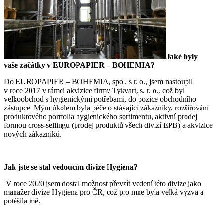
Jaké byly
vaše začátky v EUROPAPIER – BOHEMIA?
Do EUROPAPIER – BOHEMIA, spol. s r. o., jsem nastoupil
v roce 2017 v rámci akvizice firmy Tykvart, s. r. o., což byl
velkoobchod s hygienickými potřebami, do pozice obchodního
zástupce. Mým úkolem byla péče o stávající zákazníky, rozšiřování
produktového portfolia hygienického sortimentu, aktivní prodej
formou cross-sellingu (prodej produktů všech divizí EPB) a akvizice
nových zákazníků.
Jak jste se stal vedoucím divize Hygiena?
V roce 2020 jsem dostal možnost převzít vedení této divize jako
manažer divize Hygiena pro ČR, což pro mne byla velká výzva a
potěšila mě.