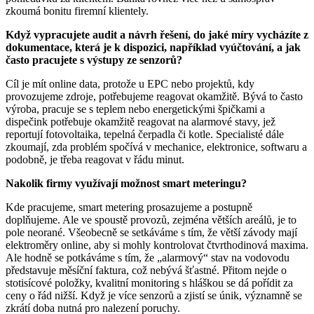
zkoumá bonitu firemní klientely.
Když vypracujete audit a návrh řešení, do jaké míry vycházíte z
dokumentace, která je k dispozici, například vyúčtování, a jak
často pracujete s výstupy ze senzorů?
Cíl je mít online data, protože u EPC nebo projektů, kdy
provozujeme zdroje, potřebujeme reagovat okamžitě. Bývá to často
výroba, pracuje se s teplem nebo energetickými špičkami a
dispečink potřebuje okamžitě reagovat na alarmové stavy, jež
reportují fotovoltaika, tepelná čerpadla či kotle. Specialisté dále
zkoumají, zda problém spočívá v mechanice, elektronice, softwaru a
podobně, je třeba reagovat v řádu minut.
Nakolik firmy využívají možnost smart meteringu?
Kde pracujeme, smart metering prosazujeme a postupně
doplňujeme. Ale ve spoustě provozů, zejména větších areálů, je to
pole neorané. Všeobecně se setkáváme s tím, že větší závody mají
elektroměry online, aby si mohly kontrolovat čtvrthodinová maxima.
Ale hodně se potkáváme s tím, že „alarmový“ stav na vodovodu
představuje měsíční faktura, což nebývá šťastné. Přitom nejde o
stotisícové položky, kvalitní monitoring s hláškou se dá pořídit za
ceny o řád nižší. Když je více senzorů a zjistí se únik, významně se
zkrátí doba nutná pro nalezení poruchy.