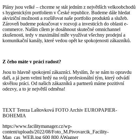
Plány jsou velké – chceme se stát jedním z největších velkoobchodů
s hygienickým portfoliem v České republice. Budeme dále hledat
akviziční možnosti a rozšiřovat naše portfolio produktů a služeb.
Zároveň budeme pokračovat v rozvoji a investicích do oblasti e-
commerce. Naším cílem je dosáhnout skutečné omnichannel
zkušenosti, tedy v maximální míře využívat všechny prodejní a
komunikační kanály, které vedou opět ke spokojenosti zákazníků.
Z čeho máte v práci radost?
Jsou to hlavně spokojení zákazníci. Myslím, že se nám to opravdu
daří, a já jsem velmi hrdý na svůj profesionální tým, který odvádí
skvělou práci. Od našich zákazníků a partnerů máme pozitivní
odezvy, a to je největší odměna!
TEXT Tereza Laštovková FOTO Archiv EUROPAPIER-
BOHEMIA
https://www.facilitymanager.cz/wp-
content/uploads/2022/08/Foto_M.Pivovarcik_Facility-
Man_cas_WEB.jpg
600
800
AWagner