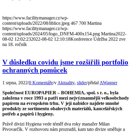
https://www.facilitymanager.cz/wp-
content/uploads/2022/08/liblice.jpeg
467
700
Martina
https://www.facilitymanager.cz/wp-
content/uploads/2024/05/logo_DNFM-400x154.png
Martina
2022-
08-02 12:02:23
2022-08-02 12:10:18
Konference Údržba 2022 zve
na 18. ročník
V důsledku covidu jsme rozšířili portfolio
ochranných pomůcek
1 srpna, 2022
/
0 Komentáře
/
v
Aktuality
,
slider
/
přidal
AWagner
Společnost EUROPAPIER – BOHEMIA, spol. s r. o., byla
založena v roce 1993 a patří mezi nejvýznamnější velkoobchody
papírem na evropském trhu. V její nabídce najdete mnohé
produkty ze sortimentu obalových materiálů, kancelářských
potřeb a papírů i hygieny.
Právě divizi Hygiena vede téměř dva roky manažer Milan
Pivovarčík. V rozhovoru nám prozradil, kam tato divize směřuje a