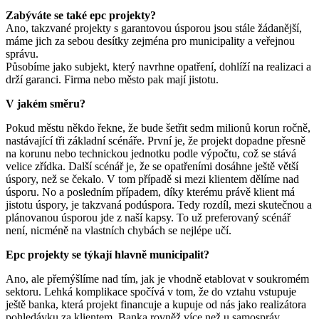
Zabýváte se také epc projekty?
Ano, takzvané projekty s garantovou úsporou jsou stále žádanější,
máme jich za sebou desítky zejména pro municipality a veřejnou
správu.
Působíme jako subjekt, který navrhne opatření, dohlíží na realizaci a
drží garanci. Firma nebo město pak mají jistotu.
V jakém směru?
Pokud městu někdo řekne, že bude šetřit sedm milionů korun ročně,
nastávající tři základní scénáře. První je, že projekt dopadne přesně
na korunu nebo technickou jednotku podle výpočtu, což se stává
velice zřídka. Další scénář je, že se opatřeními dosáhne ještě větší
úspory, než se čekalo. V tom případě si mezi klientem dělíme nad
úsporu. No a posledním případem, díky kterému právě klient má
jistotu úspory, je takzvaná podúspora. Tedy rozdíl, mezi skutečnou a
plánovanou úsporou jde z naší kapsy. To už preferovaný scénář
není, nicméně na vlastních chybách se nejlépe učí.
Epc projekty se týkají hlavně municipalit?
Ano, ale přemýšlíme nad tím, jak je vhodně etablovat v soukromém
sektoru. Lehká komplikace spočívá v tom, že do vztahu vstupuje
ještě banka, která projekt financuje a kupuje od nás jako realizátora
pohledávku za klientem. Banka rovněž více než u samospráv