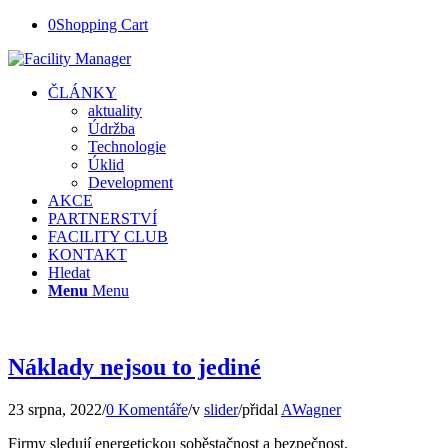
0
Shopping Cart
ČLÁNKY
aktuality
Údržba
Technologie
Úklid
Development
AKCE
PARTNERSTVÍ
FACILITY CLUB
KONTAKT
Hledat
Menu
Menu
Náklady nejsou to jediné
23 srpna, 2022
/
0 Komentáře
/
v
slider
/
přidal
AWagner
Firmy sledují energetickou soběstačnost a bezpečnost.