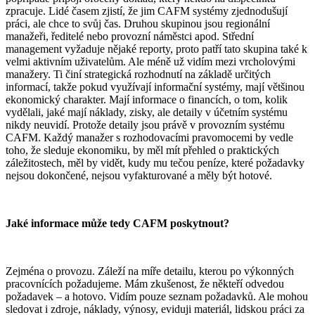
zpracuje. Lidé časem zjistí, že jim CAFM systémy zjednodušují
práci, ale chce to svůj čas. Druhou skupinou jsou regionální
manažeři, ředitelé nebo provozní náměstci apod. Střední
management vyžaduje nějaké reporty, proto patří tato skupina také k
velmi aktivním uživatelům. Ale méně už vidím mezi vrcholovými
manažery. Ti činí strategická rozhodnutí na základě určitých
informací, takže pokud využívají informační systémy, mají většinou
ekonomický charakter. Mají informace o financích, o tom, kolik
vydělali, jaké mají náklady, zisky, ale detaily v účetním systému
nikdy neuvidí. Protože detaily jsou právě v provozním systému
CAFM. Každý manažer s rozhodovacími pravomocemi by vedle
toho, že sleduje ekonomiku, by měl mít přehled o praktických
záležitostech, měl by vidět, kudy mu tečou peníze, které požadavky
nejsou dokončené, nejsou vyfakturované a měly být hotové.
Jaké informace může tedy CAFM poskytnout?
Zejména o provozu. Záleží na míře detailu, kterou po výkonných
pracovnících požadujeme. Mám zkušenost, že někteří odvedou
požadavek – a hotovo. Vidím pouze seznam požadavků. Ale mohou
sledovat i zdroje, náklady, výnosy, eviduji materiál, lidskou práci za