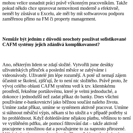
mohou velice usnadnit práci právě výkonným pracovníkům. Takže
pokud někdo chce spravovat nemovitosti moderně a efektivně,
neměl by zůstávat u Excelu, ale měl by mít softwarovou podporu
zaměřenou přímo na FM či property management.
Nemůže být jedním z důvodů neochoty používat sofistikované
CAFM systémy jejich zdánlivá komplikovanost?
Ano, některým lidem se zdají složité. Vytvořili jsme desítky
uživatelských příruček a poslední měsíce se zabýváme i
videonávody. Uživatelé jim lépe rozumějí. A poté už nemají zájem
účastnit se školení, zjišťují, že to není nic složitého. Právě proto, že
vývoj celého oblasti CAFM systému vedl k tzv. klientskému
prostředí, řekněme portálovému, které je velmi jednoduché, a
dokonce i jednodušší než zadat příkaz do banky. Dnes všichni
používáme e-bankovnictví jako běžnou součást našeho života.
Umíme zadat příkaz, umíme se systémem aktivně pracovat. Umíme
si stáhnout měsíční výpis, někam si ho uložit a v případě potřeby si
ho prohlédnout. Když dohledáváme nějakou platbu, většinou to není
ve vytištěném pdfku, ale pomocí filtrování dat – takže aktivně
pracujeme s množinou dat a považujeme to za naprosto přirozené.