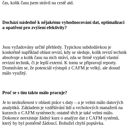
čas, kolik času jsem strávil na cestě atd.
Dochází následně k nějakému vyhodnocování dat, optimalizaci
a opatření pro zvýšení efektivity?
Jsou vyžadovány určité přehledy. Typickou subdodávkou je
konkrétně například oblast revizí, kdy se sleduje, kolik revizí technik
absolvuje a kolik času na nich stráví, zda se firmě vyplatí vlastní
revizní technik, či je lepší externí. K tomu se připravují reporty.
Domnívám se, že potenciál výstupů z CAFM je velký, ale dosud
málo využitý.
Proč se s tím takto málo pracuje?
Je to nezkušenost v oblasti práce s daty – a je velmi málo datových
analytiků. Základem je vzdělávání lidí a vrcholových manažerů na
kurzech o CAFM systémech; ostatně těch je také velmi málo.
Dokonce neexistuje žádný kurz o analýze dat z CAFM systémů,
který by byl poměrně žádoucí. Bohužel chybí poptávka.