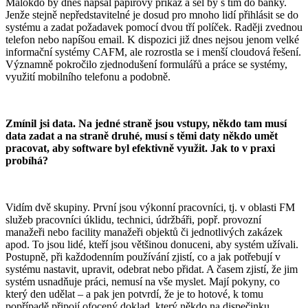
Málokdo by dnes napsal papírový příkaz a šel by s tím do banky.
Jenže stejně nepředstavitelné je dosud pro mnoho lidí přihlásit se do
systému a zadat požadavek pomocí dvou tří políček. Raději zvednou
telefon nebo napíšou email. K dispozici již dnes nejsou jenom velké
informační systémy CAFM, ale rozrostla se i menší cloudová řešení.
Významně pokročilo zjednodušení formulářů a práce se systémy,
využití mobilního telefonu a podobně.
Zmínil jsi data. Na jedné straně jsou vstupy, někdo tam musí
data zadat a na straně druhé, musí s těmi daty někdo umět
pracovat, aby software byl efektivně využit. Jak to v praxi
probíhá?
Vidím dvě skupiny. První jsou výkonní pracovníci, tj. v oblasti FM
služeb pracovníci úklidu, technici, údržbáři, popř. provozní
manažeři nebo facility manažeři objektů či jednotlivých zakázek
apod. To jsou lidé, kteří jsou většinou donuceni, aby systém užívali.
Postupně, při každodenním používání zjistí, co a jak potřebují v
systému nastavit, upravit, odebrat nebo přidat. A časem zjistí, že jim
systém usnadňuje práci, nemusí na vše myslet. Mají pokyny, co
který den udělat – a pak jen potvrdí, že je to hotové, k tomu
popřípadě připojí ofocený doklad, který někdo na dispečinku