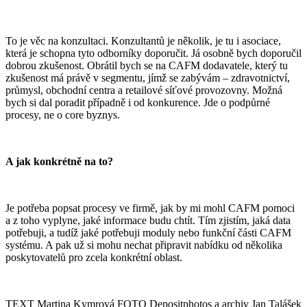
To je věc na konzultaci. Konzultantů je několik, je tu i asociace,
která je schopna tyto odborníky doporučit. Já osobně bych doporučil
dobrou zkušenost. Obrátil bych se na CAFM dodavatele, který tu
zkušenost má právě v segmentu, jímž se zabývám – zdravotnictví,
průmysl, obchodní centra a retailové síťové provozovny. Možná
bych si dal poradit případně i od konkurence. Jde o podpůrné
procesy, ne o core byznys.
A jak konkrétně na to?
Je potřeba popsat procesy ve firmě, jak by mi mohl CAFM pomoci
a z toho vyplyne, jaké informace budu chtít. Tím zjistím, jaká data
potřebuji, a tudíž jaké potřebuji moduly nebo funkční části CAFM
systému. A pak už si mohu nechat připravit nabídku od několika
poskytovatelů pro zcela konkrétní oblast.
TEXT Martina Kymrová FOTO Depositphotos a archiv Jan Talášek