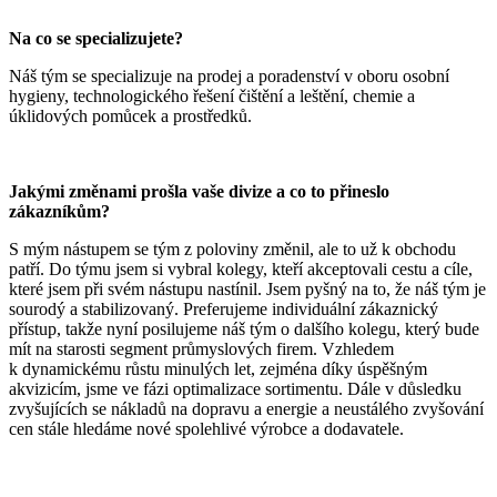
Na co se specializujete?
Náš tým se specializuje na prodej a poradenství v oboru osobní
hygieny, technologického řešení čištění a leštění, chemie a
úklidových pomůcek a prostředků.
Jakými změnami prošla vaše divize a co to přineslo
zákazníkům?
S mým nástupem se tým z poloviny změnil, ale to už k obchodu
patří. Do týmu jsem si vybral kolegy, kteří akceptovali cestu a cíle,
které jsem při svém nástupu nastínil. Jsem pyšný na to, že náš tým je
sourodý a stabilizovaný. Preferujeme individuální zákaznický
přístup, takže nyní posilujeme náš tým o dalšího kolegu, který bude
mít na starosti segment průmyslových firem. Vzhledem
k dynamickému růstu minulých let, zejména díky úspěšným
akvizicím, jsme ve fázi optimalizace sortimentu. Dále v důsledku
zvyšujících se nákladů na dopravu a energie a neustálého zvyšování
cen stále hledáme nové spolehlivé výrobce a dodavatele.