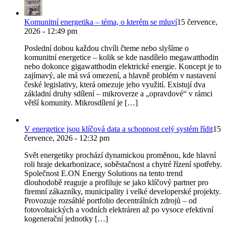
Komunitní energetika – téma, o kterém se mluví
15 července,
2026 - 12:49 pm
Poslední dobou každou chvíli čteme nebo slyšíme o
komunitní energetice – kolik se kde nasdílelo megawatthodin
nebo dokonce gigawatthodin elektrické energie. Koncept je to
zajímavý, ale má svá omezení, a hlavně problém v nastavení
české legislativy, která omezuje jeho využití. Existují dva
základní druhy sdílení – mikroverze a „opravdové“ v rámci
větší komunity. Mikrosdílení je […]
V energetice jsou klíčová data a schopnost celý systém řídit
15
července, 2026 - 12:32 pm
Svět energetiky prochází dynamickou proměnou, kde hlavní
roli hraje dekarbonizace, soběstačnost a chytré řízení spotřeby.
Společnost E.ON Energy Solutions na tento trend
dlouhodobě reaguje a profiluje se jako klíčový partner pro
firemní zákazníky, municipality i velké developerské projekty.
Provozuje rozsáhlé portfolio decentrálních zdrojů – od
fotovoltaických a vodních elektráren až po vysoce efektivní
kogenerační jednotky […]