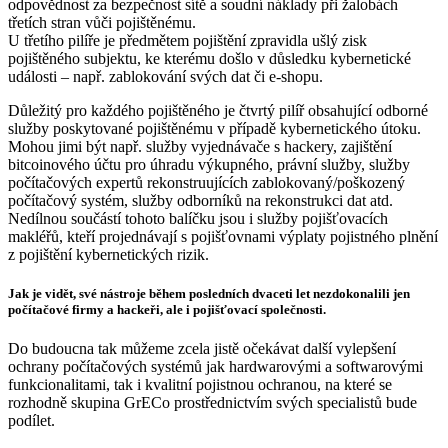
odpovědnost za bezpečnost sítě a soudní náklady při žalobách
třetích stran vůči pojištěnému.
U třetího pilíře je předmětem pojištění zpravidla ušlý zisk
pojištěného subjektu, ke kterému došlo v důsledku kybernetické
události – např. zablokování svých dat či e-shopu.
Důležitý pro každého pojištěného je čtvrtý pilíř obsahující odborné
služby poskytované pojištěnému v případě kybernetického útoku.
Mohou jimi být např. služby vyjednávače s hackery, zajištění
bitcoinového účtu pro úhradu výkupného, právní služby, služby
počítačových expertů rekonstruujících zablokovaný/poškozený
počítačový systém, služby odborníků na rekonstrukci dat atd.
Nedílnou součástí tohoto balíčku jsou i služby pojišťovacích
makléřů, kteří projednávají s pojišťovnami výplaty pojistného plnění
z pojištění kybernetických rizik.
Jak je vidět, své nástroje během posledních dvaceti let nezdokonalili jen
počítačové firmy a hackeři, ale i pojišťovací společnosti.
Do budoucna tak můžeme zcela jistě očekávat další vylepšení
ochrany počítačových systémů jak hardwarovými a softwarovými
funkcionalitami, tak i kvalitní pojistnou ochranou, na které se
rozhodně skupina GrECo prostřednictvím svých specialistů bude
podílet.