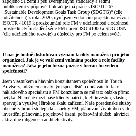
zapojeno 51 zemí s pěti zveřejněnými standardy a sedmi
publikacemi v přípravě. Pokračuje má práce s ISO/TC267 –
„Sustainable Development Goals Task Group (SDGTG)“ (cíle
udržitelnosti) z roku 2020; nyní jsem vedoucím projektu na vývoji
ISO/TR 41019 k prozkoumání role FM v udržitelnosti a odolnosti
prostřednictvím sladění série FM norem ISO 41000 a SDG OSN
(cíle udržitelného rozvoje) a důsledky pro FM po celém světě.
U nás je hodně diskutován význam facility manažera pro jeho
organizaci. Jak je ve vaší zemi vnímána pozice a role facility
manažera? Jaká je jeho běžná pozice v hierarchii vedení
společnosti?
Jsem vlastníkem a hlavním konzultantem společnosti In-Touch
Advisory, udržujeme malý tým specialistů a dodavatelů. Jako
nákladového specialistu a FM konzultanta se mě tato otázka přímo
netýká. Nicméně mezi naše klienty patří ti, kteří investují, vlastní,
spravují a využívají širokou škálu zařízení. Naše poradenské služby
obecně zahrnují strategické aspekty FM, plánování životního cyklu,
investiční plánování, projektové řízení, pořizování služeb, akvizici
aktiv, due diligence a audit efektivity.