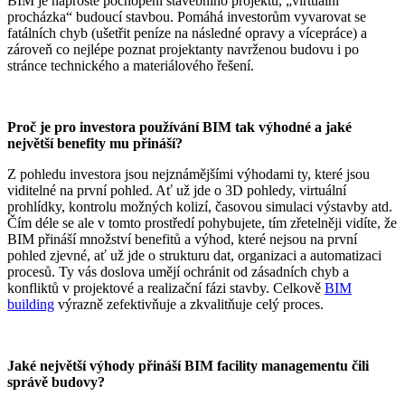
BIM je naprosté pochopení stavebního projektu, „virtuální
procházka“ budoucí stavbou. Pomáhá investorům vyvarovat se
fatálních chyb (ušetřit peníze na následné opravy a vícepráce) a
zároveň co nejlépe poznat projektanty navrženou budovu i po
stránce technického a materiálového řešení.
Proč je pro investora používání BIM tak výhodné a jaké
největší benefity mu přináší?
Z pohledu investora jsou nejznámějšími výhodami ty, které jsou
viditelné na první pohled. Ať už jde o 3D pohledy, virtuální
prohlídky, kontrolu možných kolizí, časovou simulaci výstavby atd.
Čím déle se ale v tomto prostředí pohybujete, tím zřetelněji vidíte, že
BIM přináší množství benefitů a výhod, které nejsou na první
pohled zjevné, ať už jde o strukturu dat, organizaci a automatizaci
procesů. Ty vás doslova umějí ochránit od zásadních chyb a
konfliktů v projektové a realizační fázi stavby. Celkově
BIM
building
výrazně zefektivňuje a zkvalitňuje celý proces.
Jaké největší výhody přináší BIM facility managementu čili
správě budovy?