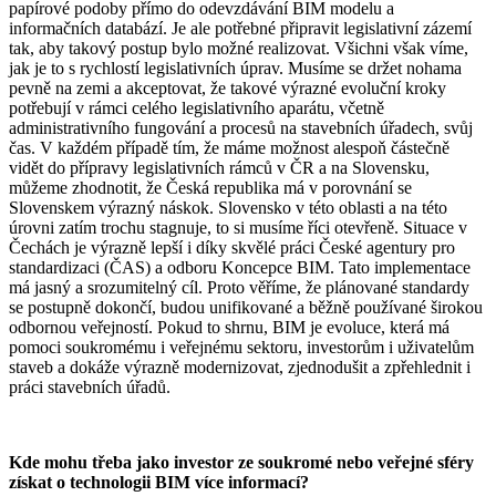
papírové podoby přímo do odevzdávání BIM modelu a
informačních databází. Je ale potřebné připravit legislativní zázemí
tak, aby takový postup bylo možné realizovat. Všichni však víme,
jak je to s rychlostí legislativních úprav. Musíme se držet nohama
pevně na zemi a akceptovat, že takové výrazné evoluční kroky
potřebují v rámci celého legislativního aparátu, včetně
administrativního fungování a procesů na stavebních úřadech, svůj
čas. V každém případě tím, že máme možnost alespoň částečně
vidět do přípravy legislativních rámců v ČR a na Slovensku,
můžeme zhodnotit, že Česká republika má v porovnání se
Slovenskem výrazný náskok. Slovensko v této oblasti a na této
úrovni zatím trochu stagnuje, to si musíme říci otevřeně. Situace v
Čechách je výrazně lepší i díky skvělé práci České agentury pro
standardizaci (ČAS) a odboru Koncepce BIM. Tato implementace
má jasný a srozumitelný cíl. Proto věříme, že plánované standardy
se postupně dokončí, budou unifikované a běžně používané širokou
odbornou veřejností. Pokud to shrnu, BIM je evoluce, která má
pomoci soukromému i veřejnému sektoru, investorům i uživatelům
staveb a dokáže výrazně modernizovat, zjednodušit a zpřehlednit i
práci stavebních úřadů.
Kde mohu třeba jako investor ze soukromé nebo veřejné sféry
získat o technologii BIM více informací?