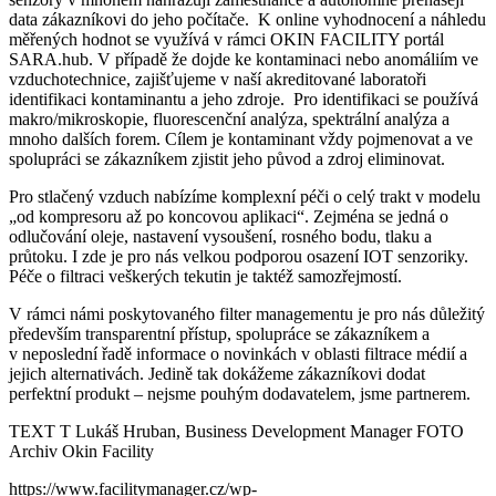
data zákazníkovi do jeho počítače. K online vyhodnocení a náhledu
měřených hodnot se využívá v rámci OKIN FACILITY portál
SARA.hub. V případě že dojde ke kontaminaci nebo anomáliím ve
vzduchotechnice, zajišťujeme v naší akreditované laboratoři
identifikaci kontaminantu a jeho zdroje. Pro identifikaci se používá
makro/mikroskopie, fluorescenční analýza, spektrální analýza a
mnoho dalších forem. Cílem je kontaminant vždy pojmenovat a ve
spolupráci se zákazníkem zjistit jeho původ a zdroj eliminovat.
Pro stlačený vzduch nabízíme komplexní péči o celý trakt v modelu
„od kompresoru až po koncovou aplikaci“. Zejména se jedná o
odlučování oleje, nastavení vysoušení, rosného bodu, tlaku a
průtoku. I zde je pro nás velkou podporou osazení IOT senzoriky.
Péče o filtraci veškerých tekutin je taktéž samozřejmostí.
V rámci námi poskytovaného filter managementu je pro nás důležitý
především transparentní přístup, spolupráce se zákazníkem a
v neposlední řadě informace o novinkách v oblasti filtrace médií a
jejich alternativách. Jedině tak dokážeme zákazníkovi dodat
perfektní produkt – nejsme pouhým dodavatelem, jsme partnerem.
TEXT T Lukáš Hruban, Business Development Manager FOTO
Archiv Okin Facility
https://www.facilitymanager.cz/wp-