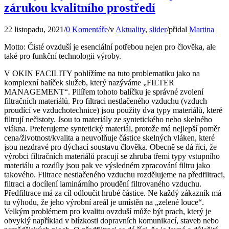
zárukou kvalitního prostředí
22 listopadu, 2021
/
0 Komentáře
/
v
Aktuality
,
slider
/
přidal
Martina
Motto: Čisté ovzduší je esenciální potřebou nejen pro člověka, ale
také pro funkční technologii výroby.
V OKIN FACILITY pohlížíme na tuto problematiku jako na
komplexní balíček služeb, který nazýváme „FILTER
MANAGEMENT“. Pilířem tohoto balíčku je správné zvolení
filtračních materiálů. Pro filtraci nestlačeného vzduchu (vzduch
proudící ve vzduchotechnice) jsou použity dva typy materiálů, které
filtrují nečistoty. Jsou to materiály ze syntetického nebo skelného
vlákna. Preferujeme syntetický materiál, protože má nejlepší poměr
cena/životnost/kvalita a neuvolňuje částice skelných vláken, které
jsou nezdravé pro dýchací soustavu člověka. Obecně se dá říci, že
výrobci filtračních materiálů pracují se zhruba třemi typy vstupního
materiálu a rozdíly jsou pak ve výsledném zpracování filtru jako
takového. Filtrace nestlačeného vzduchu rozdělujeme na předfiltraci,
filtraci a docílení laminárního proudění filtrovaného vzduchu.
Předfiltrace má za cíl odloučit hrubé částice. Ne každý zákazník má
tu výhodu, že jeho výrobní areál je umístěn na „zelené louce“.
Velkým problémem pro kvalitu ovzduší může být prach, který je
obvyklý například v blízkosti dopravních komunikací, staveb nebo