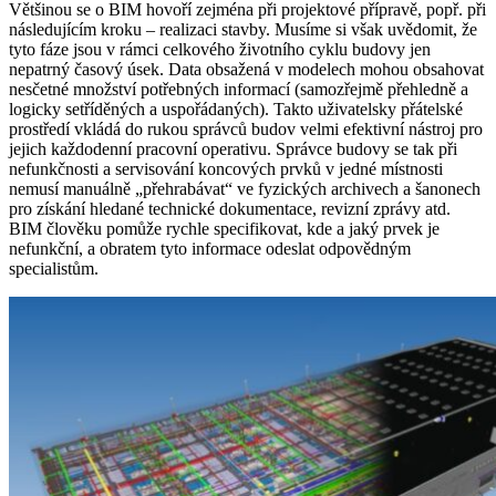
Většinou se o BIM hovoří zejména při projektové přípravě, popř. při
následujícím kroku – realizaci stavby. Musíme si však uvědomit, že
tyto fáze jsou v rámci celkového životního cyklu budovy jen
nepatrný časový úsek. Data obsažená v modelech mohou obsahovat
nesčetné množství potřebných informací (samozřejmě přehledně a
logicky setříděných a uspořádaných). Takto uživatelsky přátelské
prostředí vkládá do rukou správců budov velmi efektivní nástroj pro
jejich každodenní pracovní operativu. Správce budovy se tak při
nefunkčnosti a servisování koncových prvků v jedné místnosti
nemusí manuálně „přehrabávat“ ve fyzických archivech a šanonech
pro získání hledané technické dokumentace, revizní zprávy atd.
BIM člověku pomůže rychle specifikovat, kde a jaký prvek je
nefunkční, a obratem tyto informace odeslat odpovědným
specialistům.