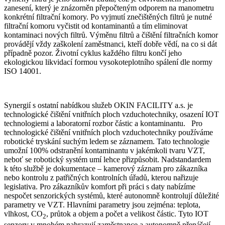
zanesení, který je znázorněn přepočteným odporem na manometru
konkrétní filtrační komory. Po vyjmutí znečištěných filtrů je nutné
filtrační komoru vyčistit od kontaminantů a tím eliminovat
kontaminaci nových filtrů. Výměnu filtrů a čištění filtračních komor
provádějí vždy zaškolení zaměstnanci, kteří dobře vědí, na co si dát
případně pozor. Životní cyklus každého filtru končí jeho
ekologickou likvidací formou vysokoteplotního spálení dle normy
ISO 14001.
Synergií s ostatní nabídkou služeb OKIN FACILITY a.s. je
technologické čištění vnitřních ploch vzduchotechniky, osazení IOT
technologiemi a laboratorní rozbor částic a kontaminantu. Pro
technologické čištění vnitřních ploch vzduchotechniky používáme
robotické tryskání suchým ledem se záznamem. Tato technologie
umožní 100% odstranění kontaminantu v jakémkoli tvaru VZT,
neboť se robotický systém umí lehce přizpůsobit. Nadstandardem
k této službě je dokumentace – kamerový záznam pro zákazníka
nebo kontrolu z patřičných kontrolních úřadů, kterou nařizuje
legislativa. Pro zákazníkův komfort při práci s daty nabízíme
nespočet senzorických systémů, které autonomně kontrolují důležité
parametry ve VZT. Hlavními parametry jsou zejména: teplota,
vlhkost, CO
, průtok a objem a počet a velikost částic. Tyto IOT
2
senzory v mnohém nahrazují zaměstnance a autonomně přenášejí