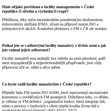
Máte nějaké povědomí o facility managementu v České
republice či střední a východní Evropě?
Přibližnou, díky mým mezinárodním poradenským zkušenostem,
dobrovolným službám IFMA, účasti na přípravě norem ISO a
průmyslových akcích. Konkrétní představu o FM v ČR ale nemám.
Potkal jste se s některými facility manažery z těchto zemí a jak
jste vnímal jejich odbornost?
Facility manažeři jsou nejlepší, bez ohledu na zemi působení, patří
mezi nejzapálenější a nejprofesionálnější přispěvatele, jsou vždy
připraveni učit se, sdílet a něco měnit.
Co byste radil facility manažerům v České republice?
Přijměte řadu FM norem ISO 41000, které reprezentují mezinárodní
konsenzus o osvědčených FM postupech. Důležitost toho, co děláte,
je vtělena ve FM definici: „organizační funkce, která integruje lidi,
místo a procesy v budovách s cílem zlepšit kvalitu života lidí a
produktivitu hlavní činnosti“ (ISO 41011: 2017).