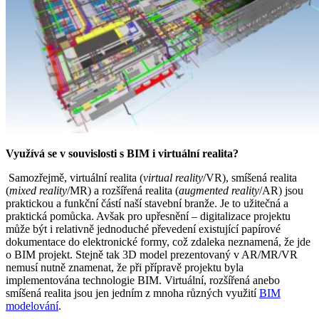
Využívá se v souvislosti s BIM i virtuální realita?
Samozřejmě, virtuální realita (
virtual reality
/VR), smíšená realita
(
mixed reality
/MR) a rozšířená realita (
augmented reality
/AR) jsou
praktickou a funkční částí naší stavební branže. Je to užitečná a
praktická pomůcka. Avšak pro upřesnění – digitalizace projektu
může být i relativně jednoduché převedení existující papírové
dokumentace do elektronické formy, což zdaleka neznamená, že jde
o BIM projekt. Stejně tak 3D model prezentovaný v AR/MR/VR
nemusí nutně znamenat, že při přípravě projektu byla
implementována technologie BIM. Virtuální, rozšířená anebo
smíšená realita jsou jen jedním z mnoha různých využití
BIM
modelování
.