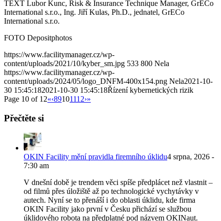
TEXT Lubor Kunc, Risk & Insurance Technique Manager, GrECo
International s.r.o., Ing. Jiří Kulas, Ph.D., jednatel, GrECo
International s.r.o.
FOTO Depositphotos
https://www.facilitymanager.cz/wp-
content/uploads/2021/10/kyber_sm.jpg
533
800
Nela
https://www.facilitymanager.cz/wp-
content/uploads/2024/05/logo_DNFM-400x154.png
Nela
2021-10-
30 15:45:18
2021-10-30 15:45:18
Řízení kybernetických rizik
Page 10 of 12
«
‹
8
9
10
11
12
›
»
Přečtěte si
OKIN Facility mění pravidla firemního úklidu
4 srpna, 2026 -
7:30 am
V dnešní době je trendem věci spíše předplácet než vlastnit –
od filmů přes úložiště až po technologické vychytávky v
autech. Nyní se to přenáší i do oblasti úklidu, kde firma
OKIN Facility jako první v Česku přichází se službou
úklidového robota na předplatné pod názvem OKINaut.