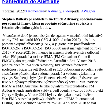
Nahlédnutí do Austrálie
4 března, 2022
/
0 Komentáře
/
v
Aktuality
,
slider
/
přidal
AWagner
Stephen Ballesty je ředitelem In-Touch Advisory, specializované
poradenské firmy, která propojuje zúčastněné subjekty s
řešením životního cyklu budov.
V současné době je australským delegátem v mezinárodní iniciativě
tvorby FM standardů ISO (ISO 41000 od roku 2012), působí v
poradní skupině předsedy (CAG) a je globálním prostředníkem
ISO/TC-267 s ISO/TC-251 (ISO 55000 asset management od roku
2015). V roce 2021 byl jmenován členem představenstva odborné
sekce FM poradců asociace IFMA (FM Consultant Council –
FMCC) jako regionální ředitel pro Austrálii a Asii. V roce 2018,
před založením In-Touch Advisory, byl Stephen ředitelem
společnosti Rider Levett Bucknall se 120 pobočkami po celém světě
a současně působil jako vedoucí poradců a vedoucí výzkumu a
vývoje. Stephen je bývalým členem celosvětového představenstva
IFMA a bývalým předsedou výzkumného výboru IFMA; nadace
IFMA; a FMA Austrálie. Je také bývalým místopředsedou FM
Action Agenda australské vlády a vedl oceněný vzorový FM projekt
Opery v Sydney. V roce 2011 byl uveden jako devátý doživotní
člen FMA Australia (fellow), obdržel cenu IFMA International
Distinguished Member Award za rok 2014 a v roce 2018 se stal