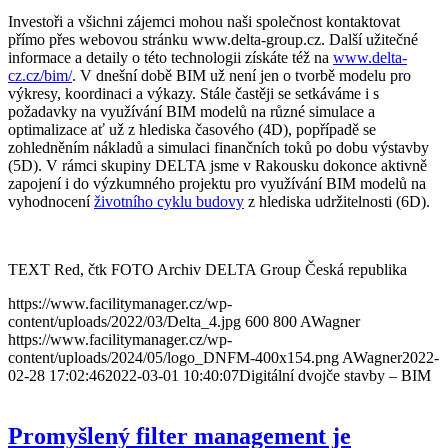
Investoři a všichni zájemci mohou naši společnost kontaktovat
přímo přes webovou stránku www.delta-group.cz. Další užitečné
informace a detaily o této technologii získáte též na
www.delta-
cz.cz/bim/
. V dnešní době BIM už není jen o tvorbě modelu pro
výkresy, koordinaci a výkazy. Stále častěji se setkáváme i s
požadavky na využívání BIM modelů na různé simulace a
optimalizace ať už z hlediska časového (4D), popřípadě se
zohledněním nákladů a simulaci finančních toků po dobu výstavby
(5D). V rámci skupiny DELTA jsme v Rakousku dokonce aktivně
zapojení i do výzkumného projektu pro využívání BIM modelů na
vyhodnocení
životního cyklu budovy
z hlediska udržitelnosti (6D).
TEXT Red, čtk FOTO Archiv DELTA Group Česká republika
https://www.facilitymanager.cz/wp-
content/uploads/2022/03/Delta_4.jpg
600
800
AWagner
https://www.facilitymanager.cz/wp-
content/uploads/2024/05/logo_DNFM-400x154.png
AWagner
2022-
02-28 17:02:46
2022-03-01 10:40:07
Digitální dvojče stavby – BIM
Promyšlený filter management je