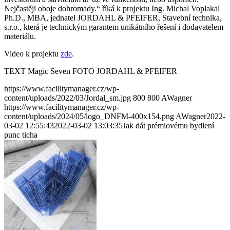
Nejčastěji oboje dohromady.“ říká k projektu Ing. Michal Voplakal
Ph.D., MBA, jednatel JORDAHL & PFEIFER, Stavební technika,
s.r.o., která je technickým garantem unikátního řešení i dodavatelem
materiálu.
Video k projektu
zde
.
TEXT Magic Seven FOTO JORDAHL & PFEIFER
https://www.facilitymanager.cz/wp-
content/uploads/2022/03/Jordal_sm.jpg
800
800
AWagner
https://www.facilitymanager.cz/wp-
content/uploads/2024/05/logo_DNFM-400x154.png
AWagner
2022-
03-02 12:55:43
2022-03-02 13:03:35
Jak dát prémiovému bydlení
punc ticha