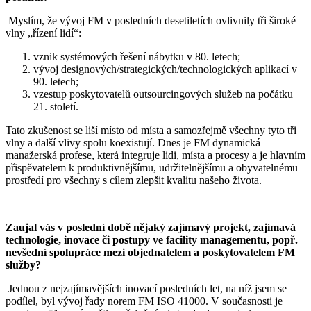
Myslím, že vývoj FM v posledních desetiletích ovlivnily tři široké
vlny „řízení lidí“:
vznik systémových řešení nábytku v 80. letech;
vývoj designových/strategických/technologických aplikací v
90. letech;
vzestup poskytovatelů outsourcingových služeb na počátku
21. století.
Tato zkušenost se liší místo od místa a samozřejmě všechny tyto tři
vlny a další vlivy spolu koexistují. Dnes je FM dynamická
manažerská profese, která integruje lidi, místa a procesy a je hlavním
přispěvatelem k produktivnějšímu, udržitelnějšímu a obyvatelnému
prostředí pro všechny s cílem zlepšit kvalitu našeho života.
Zaujal vás v poslední době nějaký zajímavý projekt, zajímavá
technologie, inovace či postupy ve facility managementu, popř.
nevšední spolupráce mezi objednatelem a poskytovatelem FM
služby?
Jednou z nejzajímavějších inovací posledních let, na níž jsem se
podílel, byl vývoj řady norem FM ISO 41000. V současnosti je