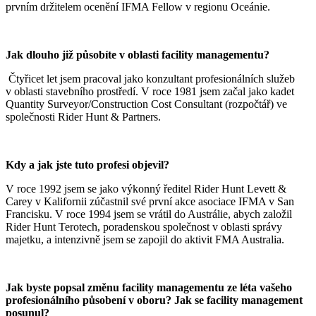
prvním držitelem ocenění IFMA Fellow v regionu Oceánie.
Jak dlouho již působíte v oblasti facility managementu?
Čtyřicet let jsem pracoval jako konzultant profesionálních služeb
v oblasti stavebního prostředí. V roce 1981 jsem začal jako kadet
Quantity Surveyor/Construction Cost Consultant (rozpočtář) ve
společnosti Rider Hunt & Partners.
Kdy a jak jste tuto profesi objevil?
V roce 1992 jsem se jako výkonný ředitel Rider Hunt Levett &
Carey v Kalifornii zúčastnil své první akce asociace IFMA v San
Francisku. V roce 1994 jsem se vrátil do Austrálie, abych založil
Rider Hunt Terotech, poradenskou společnost v oblasti správy
majetku, a intenzivně jsem se zapojil do aktivit FMA Australia.
Jak byste popsal změnu facility managementu ze léta vašeho
profesionálního působení v oboru? Jak se facility management
posunul?