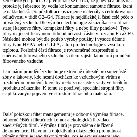
zemědělských ploch. O předfiltraci se dá říci, že je levná a důležitá,
protože její absence by vedla ke kontaminaci samotné filtrace, která
je nákladnější. Do předfiltrace osazujeme materiály s certifikovanou
odlučivostí v třídě G2–G4. Filtrace je nejdůležitější částí celé péče o
přiváděný vzduch. Dle výrobce technologie zákazníka se o filtraci
starají kapsové filtry, kompaktní filtry a nebo filtry panelové. Tyto
filtry mají certifikovanou třídu odlučivosti částic v rozsahu F5 až F9.
Následně mohou být dle potřeb výroby použity i vysoce účinné
filtry typu HEPA nebo ULPA, a to i pro technologie s vysokou
teplotou. Poslední částí filtrace je rovnoměrné rozprostření a
směrování filtrovaného vzduchu s cílem zajistit laminární proudění
filtrovaného vzduchu.
Laminární proudění vzduchu je extrémně důležité pro superčisté
zóny a lakovny, kde nesmí docházet ke vzduchovým vírům a
rozdílnému proudění, které by mělo za následek vady ve finálním
produktu zákazníka. K tomu se používají speciální stropní filtry
s aplikovaným pojivem ve struktuře filtračního materiálu.
Další položkou filter managementu je odborná výměna filtrace,
odborné čištění filtračních komor a ekologická likvidace
znečištěných filtrů. Výměna filtrů je prováděna dle řízené
dokumentace. Hlavním a objektivním ukazatelem pro nutnost
výměny filtru je jeho tlaková ztráta, což je ekvivalentem jeho