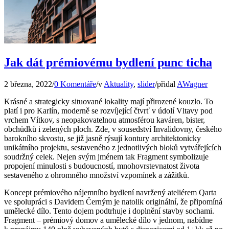
Jak dát prémiovému bydlení punc ticha
2 března, 2022
/
0 Komentáře
/
v
Aktuality
,
slider
/
přidal
AWagner
Krásné a strategicky situované lokality mají přirozené kouzlo. To
platí i pro Karlín, moderně se rozvíjející čtvrť v údolí Vltavy pod
vrchem Vítkov, s neopakovatelnou atmosférou kaváren, bister,
obchůdků i zelených ploch. Zde, v sousedství Invalidovny, českého
barokního skvostu, se již jasně rýsují kontury architektonicky
unikátního projektu, sestaveného z jednotlivých bloků vytvářejících
soudržný celek. Nejen svým jménem tak Fragment symbolizuje
propojení minulosti s budoucností, mnohovrstevnatost života
sestaveného z ohromného množství vzpomínek a zážitků.
Koncept prémiového nájemního bydlení navržený ateliérem Qarta
ve spolupráci s Davidem Černým je natolik originální, že připomíná
umělecké dílo. Tento dojem podtrhuje i doplnění stavby sochami.
Fragment – prémiový domov a umělecké dílo v jednom, nabídne