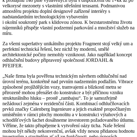
k pronájmu 140 plně vybavených bytů s dispozicemi od 1+kk až po
velkorysé mezonety s vlastními střešními terasami. Podmanivou
atmosféru projektu doplní designově zařízené interiéry s
nadstandardním technologickým vybavením
i okolní soukromý park s klidovou zónou. K bezstarostnému životu
nájemníků přispěje vlastní podzemní parkování a množství služeb na
míru.
Za všemi superlativy unikátního projektu Fragment stojí velký um a
perfektní technická řešení, bez nichž by moderní, smělé
architektonické počiny nemohly vzniknout. Jako například koncept
odhlučnění budovy připravený společností JORDAHL &
PFEIFER.
„Naše firma byla pověřena technickým návrhem odhlučnění nad
úrovní terénu, konkrétně nad prvním nadzemním podlažím. Vibrace
způsobené projíždějícím vozy, tramvajemi a blízkostí metra se
přirozeně mohou přenášet do konstrukce a být příčinou vzniku
strukturálního hluku – prostě „rambajsu“. To je samozřejmě
nežádoucí zejména v rezidenční části. Kombinací odhlučňovacích
prvků značky Calenberg Ingenieure a jejich exaktně propočítaným
umístěním v rámci plochy monolitu a v konstrukci výtahových a
schodišťových šachet dosáhneme investorem požadovaného útlumu.
Věříme, že takto přispějeme k vytvoření oázy ticha. Naše řešení
mohou být někdy nekonvenční, avšak vždy nesou přidanou hodnotu
investorům a stavitelům ať už ve funkčnosti, nebo úsporách.