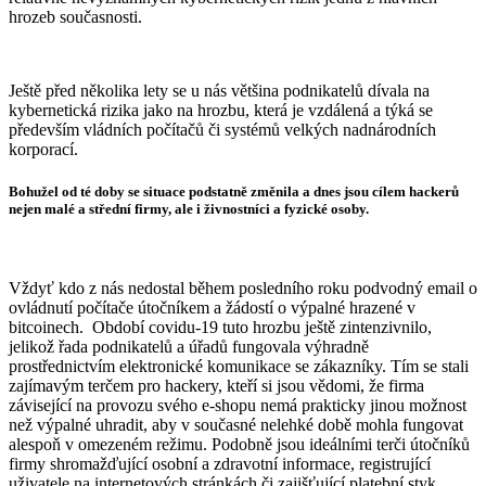
hrozeb současnosti.
Ještě před několika lety se u nás většina podnikatelů dívala na
kybernetická rizika jako na hrozbu, která je vzdálená a týká se
především vládních počítačů či systémů velkých nadnárodních
korporací.
Bohužel od té doby se situace podstatně změnila a dnes jsou cílem hackerů
nejen malé a střední firmy, ale i živnostníci a fyzické osoby.
Vždyť kdo z nás nedostal během posledního roku podvodný email o
ovládnutí počítače útočníkem a žádostí o výpalné hrazené v
bitcoinech. Období covidu-19 tuto hrozbu ještě zintenzivnilo,
jelikož řada podnikatelů a úřadů fungovala výhradně
prostřednictvím elektronické komunikace se zákazníky. Tím se stali
zajímavým terčem pro hackery, kteří si jsou vědomi, že firma
závisející na provozu svého e-shopu nemá prakticky jinou možnost
než výpalné uhradit, aby v současné nelehké době mohla fungovat
alespoň v omezeném režimu. Podobně jsou ideálními terči útočníků
firmy shromažďující osobní a zdravotní informace, registrující
uživatele na internetových stránkách či zajišťující platební styk.