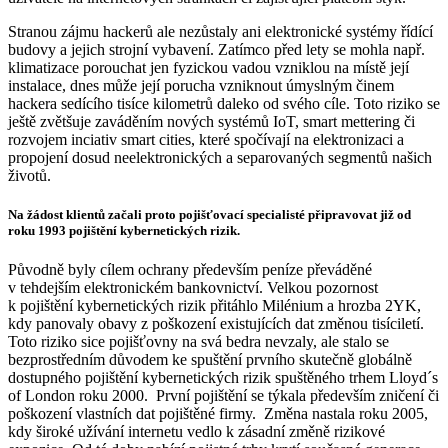
Stranou zájmu hackerů ale nezůstaly ani elektronické systémy řídící
budovy a jejich strojní vybavení. Zatímco před lety se mohla např.
klimatizace porouchat jen fyzickou vadou vzniklou na místě její
instalace, dnes může její porucha vzniknout úmyslným činem
hackera sedícího tisíce kilometrů daleko od svého cíle. Toto riziko se
ještě zvětšuje zaváděním nových systémů IoT, smart mettering či
rozvojem inciativ smart cities, které spočívají na elektronizaci a
propojení dosud neelektronických a separovaných segmentů našich
životů.
Na žádost klientů začali proto pojišťovací specialisté připravovat již od
roku 1993 pojištění kybernetických rizik.
Původně byly cílem ochrany především peníze převáděné
v tehdejším elektronickém bankovnictví. Velkou pozornost
k pojištění kybernetických rizik přitáhlo Milénium a hrozba 2YK,
kdy panovaly obavy z poškození existujících dat změnou tisíciletí.
Toto riziko sice pojišťovny na svá bedra nevzaly, ale stalo se
bezprostředním důvodem ke spuštění prvního skutečně globálně
dostupného pojištění kybernetických rizik spuštěného trhem Lloyd´s
of London roku 2000. První pojištění se týkala především zničení či
poškození vlastních dat pojištěné firmy. Změna nastala roku 2005,
kdy široké užívání internetu vedlo k zásadní změně rizikové