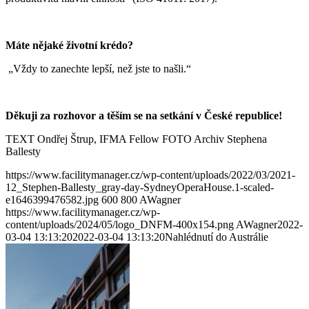
Máte nějaké životní krédo?
„Vždy to zanechte lepší, než jste to našli.“
Děkuji za rozhovor a těším se na setkání v České republice!
TEXT Ondřej Štrup, IFMA Fellow FOTO Archiv Stephena
Ballesty
https://www.facilitymanager.cz/wp-content/uploads/2022/03/2021-
12_Stephen-Ballesty_gray-day-SydneyOperaHouse.1-scaled-
e1646399476582.jpg
600
800
AWagner
https://www.facilitymanager.cz/wp-
content/uploads/2024/05/logo_DNFM-400x154.png
AWagner
2022-
03-04 13:13:20
2022-03-04 13:13:20
Nahlédnutí do Austrálie