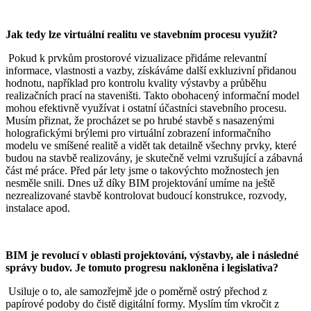
Jak tedy lze virtuální realitu ve stavebním procesu využít?
Pokud k prvkům prostorové vizualizace přidáme relevantní
informace, vlastnosti a vazby, získáváme další exkluzivní přidanou
hodnotu, například pro kontrolu kvality výstavby a průběhu
realizačních prací na staveništi. Takto obohacený informační model
mohou efektivně využívat i ostatní účastníci stavebního procesu.
Musím přiznat, že procházet se po hrubé stavbě s nasazenými
holografickými brýlemi pro virtuální zobrazení informačního
modelu ve smíšené realitě a vidět tak detailně všechny prvky, které
budou na stavbě realizovány, je skutečně velmi vzrušující a zábavná
část mé práce. Před pár lety jsme o takovýchto možnostech jen
nesměle snili. Dnes už díky BIM projektování umíme na ještě
nezrealizované stavbě kontrolovat budoucí konstrukce, rozvody,
instalace apod.
BIM je revolucí v oblasti projektování, výstavby, ale i následné
správy budov. Je tomuto progresu nakloněna i legislativa?
Usiluje o to, ale samozřejmě jde o poměrně ostrý přechod z
papírové podoby do čistě digitální formy. Myslím tím vkročit z