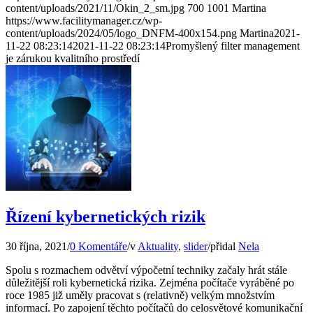
content/uploads/2021/11/Okin_2_sm.jpg
700
1001
Martina
https://www.facilitymanager.cz/wp-
content/uploads/2024/05/logo_DNFM-400x154.png
Martina
2021-
11-22 08:23:14
2021-11-22 08:23:14
Promyšlený filter management
je zárukou kvalitního prostředí
Řízení kybernetických rizik
30 října, 2021
/
0 Komentáře
/
v
Aktuality
,
slider
/
přidal
Nela
Spolu s rozmachem odvětví výpočetní techniky začaly hrát stále
důležitější roli kybernetická rizika. Zejména počítače vyráběné po
roce 1985 již uměly pracovat s (relativně) velkým množstvím
informací. Po zapojení těchto počítačů do celosvětové komunikační