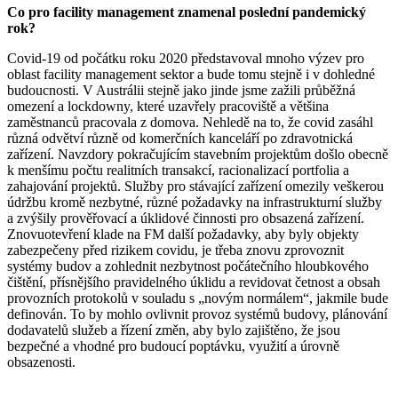
Co pro facility management znamenal poslední pandemický
rok?
Covid-19 od počátku roku 2020 představoval mnoho výzev pro
oblast facility management sektor a bude tomu stejně i v dohledné
budoucnosti. V Austrálii stejně jako jinde jsme zažili průběžná
omezení a lockdowny, které uzavřely pracoviště a většina
zaměstnanců pracovala z domova. Nehledě na to, že covid zasáhl
různá odvětví různě od komerčních kanceláří po zdravotnická
zařízení. Navzdory pokračujícím stavebním projektům došlo obecně
k menšímu počtu realitních transakcí, racionalizací portfolia a
zahajování projektů. Služby pro stávající zařízení omezily veškerou
údržbu kromě nezbytné, různé požadavky na infrastrukturní služby
a zvýšily prověřovací a úklidové činnosti pro obsazená zařízení.
Znovuotevření klade na FM další požadavky, aby byly objekty
zabezpečeny před rizikem covidu, je třeba znovu zprovoznit
systémy budov a zohlednit nezbytnost počátečního hloubkového
čištění, přísnějšího pravidelného úklidu a revidovat četnost a obsah
provozních protokolů v souladu s „novým normálem“, jakmile bude
definován. To by mohlo ovlivnit provoz systémů budovy, plánování
dodavatelů služeb a řízení změn, aby bylo zajištěno, že jsou
bezpečné a vhodné pro budoucí poptávku, využití a úrovně
obsazenosti.