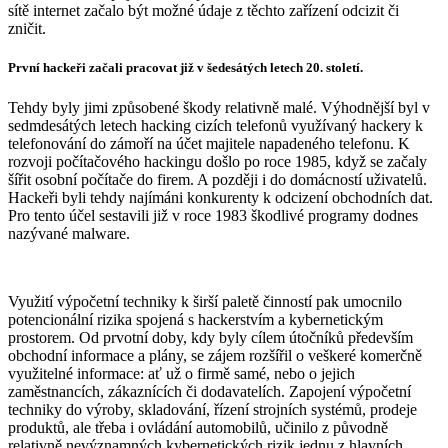
sítě internet začalo být možné údaje z těchto zařízení odcizit či
zničit.
První hackeři začali pracovat již v šedesátých letech 20. století.
Tehdy byly jimi způsobené škody relativně malé. Výhodnější byl v
sedmdesátých letech hacking cizích telefonů využívaný hackery k
telefonování do zámoří na účet majitele napadeného telefonu. K
rozvoji počítačového hackingu došlo po roce 1985, když se začaly
šířit osobní počítače do firem. A později i do domácností uživatelů.
Hackeři byli tehdy najímáni konkurenty k odcizení obchodních dat.
Pro tento účel sestavili již v roce 1983 škodlivé programy dodnes
nazývané malware.
Využití výpočetní techniky k širší paletě činností pak umocnilo
potencionální rizika spojená s hackerstvím a kybernetickým
prostorem. Od prvotní doby, kdy byly cílem útočníků především
obchodní informace a plány, se zájem rozšířil o veškeré komerčně
využitelné informace: ať už o firmě samé, nebo o jejich
zaměstnancích, zákaznících či dodavatelích. Zapojení výpočetní
techniky do výroby, skladování, řízení strojních systémů, prodeje
produktů, ale třeba i ovládání automobilů, učinilo z původně
relativně nevýznamných kybernetických rizik jednu z hlavních