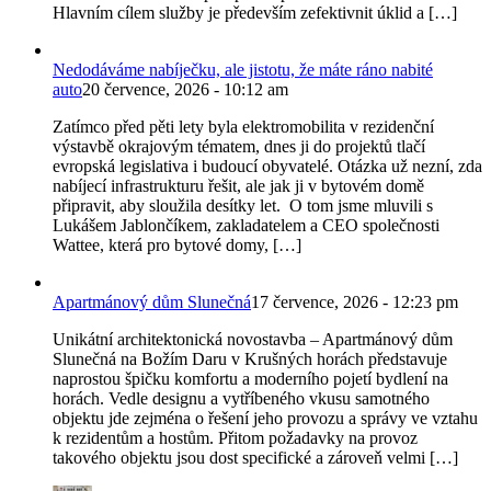
Hlavním cílem služby je především zefektivnit úklid a […]
Nedodáváme nabíječku, ale jistotu, že máte ráno nabité
auto
20 července, 2026 - 10:12 am
Zatímco před pěti lety byla elektromobilita v rezidenční
výstavbě okrajovým tématem, dnes ji do projektů tlačí
evropská legislativa i budoucí obyvatelé. Otázka už nezní, zda
nabíjecí infrastrukturu řešit, ale jak ji v bytovém domě
připravit, aby sloužila desítky let. O tom jsme mluvili s
Lukášem Jablončíkem, zakladatelem a CEO společnosti
Wattee, která pro bytové domy, […]
Apartmánový dům Slunečná
17 července, 2026 - 12:23 pm
Unikátní architektonická novostavba – Apartmánový dům
Slunečná na Božím Daru v Krušných horách představuje
naprostou špičku komfortu a moderního pojetí bydlení na
horách. Vedle designu a vytříbeného vkusu samotného
objektu jde zejména o řešení jeho provozu a správy ve vztahu
k rezidentům a hostům. Přitom požadavky na provoz
takového objektu jsou dost specifické a zároveň velmi […]