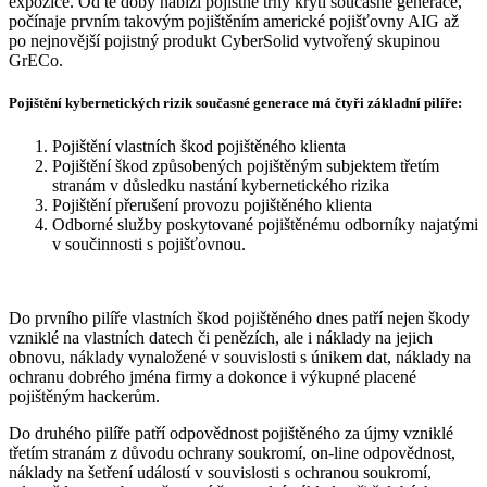
expozice. Od té doby nabízí pojistné trhy krytí současné generace,
počínaje prvním takovým pojištěním americké pojišťovny AIG až
po nejnovější pojistný produkt CyberSolid vytvořený skupinou
GrECo.
Pojištění kybernetických rizik současné generace má čtyři základní pilíře:
Pojištění vlastních škod pojištěného klienta
Pojištění škod způsobených pojištěným subjektem třetím
stranám v důsledku nastání kybernetického rizika
Pojištění přerušení provozu pojištěného klienta
Odborné služby poskytované pojištěnému odborníky najatými
v součinnosti s pojišťovnou.
Do prvního pilíře vlastních škod pojištěného dnes patří nejen škody
vzniklé na vlastních datech či penězích, ale i náklady na jejich
obnovu, náklady vynaložené v souvislosti s únikem dat, náklady na
ochranu dobrého jména firmy a dokonce i výkupné placené
pojištěným hackerům.
Do druhého pilíře patří odpovědnost pojištěného za újmy vzniklé
třetím stranám z důvodu ochrany soukromí, on-line odpovědnost,
náklady na šetření událostí v souvislosti s ochranou soukromí,