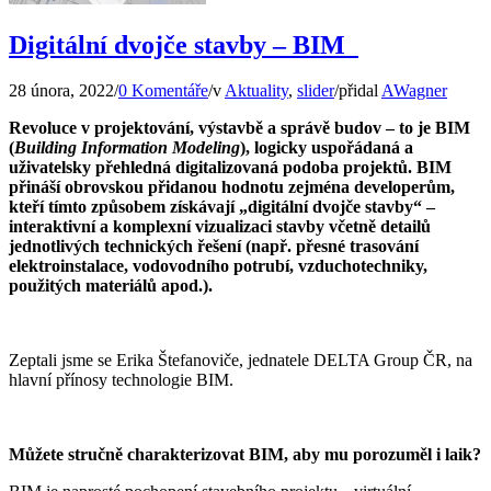
Digitální dvojče stavby – BIM
28 února, 2022
/
0 Komentáře
/
v
Aktuality
,
slider
/
přidal
AWagner
Revoluce v projektování, výstavbě a správě budov – to je BIM
(
Building Information Modeling
), logicky uspořádaná a
uživatelsky přehledná digitalizovaná podoba projektů. BIM
přináší obrovskou přidanou hodnotu zejména developerům,
kteří tímto způsobem získávají „digitální dvojče stavby“ –
interaktivní a komplexní vizualizaci stavby včetně detailů
jednotlivých technických řešení (např. přesné trasování
elektroinstalace, vodovodního potrubí, vzduchotechniky,
použitých materiálů apod.).
Zeptali jsme se Erika Štefanoviče, jednatele DELTA Group ČR, na
hlavní přínosy technologie BIM.
Můžete stručně charakterizovat BIM, aby mu porozuměl i laik?