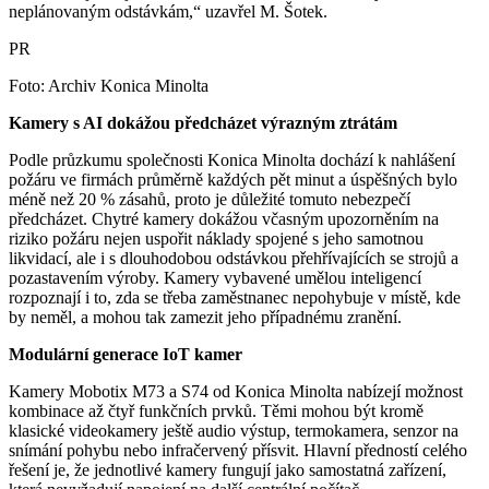
neplánovaným odstávkám,“ uzavřel M. Šotek.
PR
Foto: Archiv Konica Minolta
Kamery s AI dokážou předcházet výrazným ztrátám
Podle průzkumu společnosti Konica Minolta dochází k nahlášení
požáru ve firmách průměrně každých pět minut a úspěšných bylo
méně než 20 % zásahů, proto je důležité tomuto nebezpečí
předcházet. Chytré kamery dokážou včasným upozorněním na
riziko požáru nejen uspořit náklady spojené s jeho samotnou
likvidací, ale i s dlouhodobou odstávkou přehřívajících se strojů a
pozastavením výroby. Kamery vybavené umělou inteligencí
rozpoznají i to, zda se třeba zaměstnanec nepohybuje v místě, kde
by neměl, a mohou tak zamezit jeho případnému zranění.
Modulární generace IoT kamer
Kamery Mobotix M73 a S74 od Konica Minolta nabízejí možnost
kombinace až čtyř funkčních prvků. Těmi mohou být kromě
klasické videokamery ještě audio výstup, termokamera, senzor na
snímání pohybu nebo infračervený přísvit. Hlavní předností celého
řešení je, že jednotlivé kamery fungují jako samostatná zařízení,