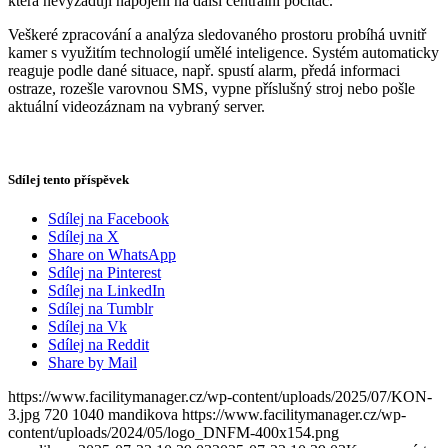
která nevyžadují napojení na další centrální počítač.
Veškeré zpracování a analýza sledovaného prostoru probíhá uvnitř
kamer s využitím technologií umělé inteligence. Systém automaticky
reaguje podle dané situace, např. spustí alarm, předá informaci
ostraze, rozešle varovnou SMS, vypne příslušný stroj nebo pošle
aktuální videozáznam na vybraný server.
Sdílej tento příspěvek
Sdílej na Facebook
Sdílej na X
Share on WhatsApp
Sdílej na Pinterest
Sdílej na LinkedIn
Sdílej na Tumblr
Sdílej na Vk
Sdílej na Reddit
Share by Mail
https://www.facilitymanager.cz/wp-content/uploads/2025/07/KON-
3.jpg
720
1040
mandikova
https://www.facilitymanager.cz/wp-
content/uploads/2024/05/logo_DNFM-400x154.png