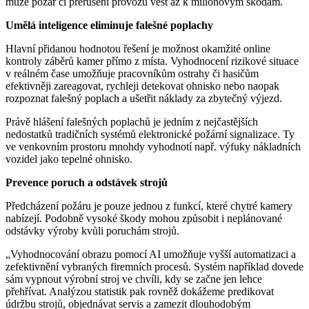
může požár či přerušení provozu vést až k milionovým škodám.
Umělá inteligence eliminuje falešné poplachy
Hlavní přidanou hodnotou řešení je možnost okamžité online
kontroly záběrů kamer přímo z místa. Vyhodnocení rizikové situace
v reálném čase umožňuje pracovníkům ostrahy či hasičům
efektivněji zareagovat, rychleji detekovat ohnisko nebo naopak
rozpoznat falešný poplach a ušetřit náklady za zbytečný výjezd.
Právě hlášení falešných poplachů je jedním z nejčastějších
nedostatků tradičních systémů elektronické požární signalizace. Ty
ve venkovním prostoru mnohdy vyhodnotí např. výfuky nákladních
vozidel jako tepelné ohnisko.
Prevence poruch a odstávek strojů
Předcházení požáru je pouze jednou z funkcí, které chytré kamery
nabízejí. Podobně vysoké škody mohou způsobit i neplánované
odstávky výroby kvůli poruchám strojů.
„Vyhodnocování obrazu pomocí AI umožňuje vyšší automatizaci a
zefektivnění vybraných firemních procesů. Systém například dovede
sám vypnout výrobní stroj ve chvíli, kdy se začne jen lehce
přehřívat. Analýzou statistik pak rovněž dokážeme predikovat
údržbu strojů, objednávat servis a zamezit dlouhodobým