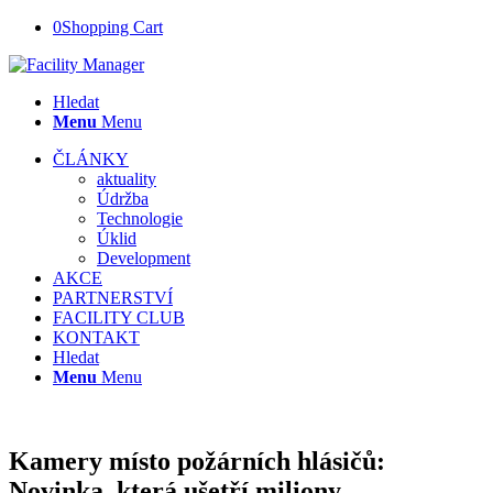
0
Shopping Cart
Hledat
Menu
Menu
ČLÁNKY
aktuality
Údržba
Technologie
Úklid
Development
AKCE
PARTNERSTVÍ
FACILITY CLUB
KONTAKT
Hledat
Menu
Menu
Kamery místo požárních hlásičů:
Novinka, která ušetří miliony