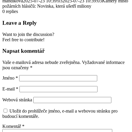
mandikova
2025-07-23 10:39:03
2025-07-23 10:39:03
Kamery místo
požárních hlásičů: Novinka, která ušetří miliony
0
replies
Leave a Reply
Want to join the discussion?
Feel free to contribute!
Napsat komentář
Vaše e-mailová adresa nebude zveřejněna.
Vyžadované informace
jsou označeny
*
Jméno
*
E-mail
*
Webová stránka
Uložit do prohlížeče jméno, e-mail a webovou stránku pro
budoucí komentáře.
Komentář
*