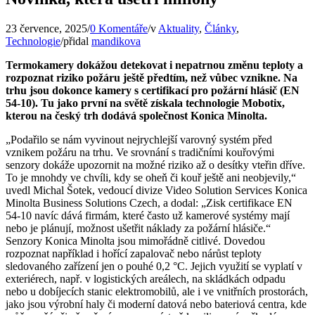
23 července, 2025
/
0 Komentáře
/
v
Aktuality
,
Články
,
Technologie
/
přidal
mandikova
Termokamery dokážou detekovat i nepatrnou změnu teploty a
rozpoznat riziko požáru ještě předtím, než vůbec vznikne. Na
trhu jsou dokonce kamery s certifikací pro požární hlásič (EN
54-10). Tu jako první na světě získala technologie Mobotix,
kterou na český trh dodává společnost Konica Minolta.
„Podařilo se nám vyvinout nejrychlejší varovný systém před
vznikem požáru na trhu. Ve srovnání s tradičními kouřovými
senzory dokáže upozornit na možné riziko až o desítky vteřin dříve.
To je mnohdy ve chvíli, kdy se oheň či kouř ještě ani neobjevily,“
uvedl Michal Šotek, vedoucí divize Video Solution Services Konica
Minolta Business Solutions Czech, a dodal: „Zisk certifikace EN
54-10 navíc dává firmám, které často už kamerové systémy mají
nebo je plánují, možnost ušetřit náklady za požární hlásiče.“
Senzory Konica Minolta jsou mimořádně citlivé. Dovedou
rozpoznat například i hořící zapalovač nebo nárůst teploty
sledovaného zařízení jen o pouhé 0,2 °C. Jejich využití se vyplatí v
exteriérech, např. v logistických areálech, na skládkách odpadu
nebo u dobíjecích stanic elektromobilů, ale i ve vnitřních prostorách,
jako jsou výrobní haly či moderní datová nebo bateriová centra, kde