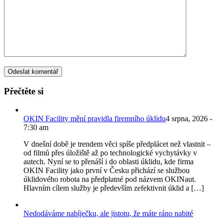
Přečtěte si
OKIN Facility mění pravidla firemního úklidu
4 srpna, 2026 -
7:30 am
V dnešní době je trendem věci spíše předplácet než vlastnit –
od filmů přes úložiště až po technologické vychytávky v
autech. Nyní se to přenáší i do oblasti úklidu, kde firma
OKIN Facility jako první v Česku přichází se službou
úklidového robota na předplatné pod názvem OKINaut.
Hlavním cílem služby je především zefektivnit úklid a […]
Nedodáváme nabíječku, ale jistotu, že máte ráno nabité