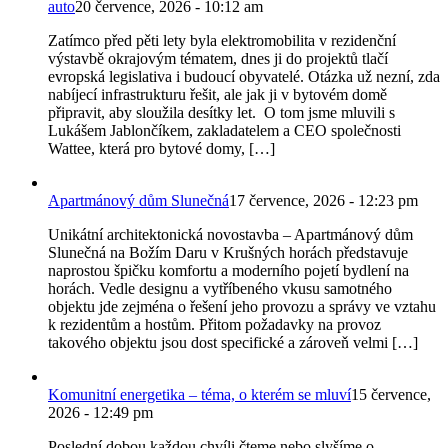
auto
20 července, 2026 - 10:12 am
Zatímco před pěti lety byla elektromobilita v rezidenční
výstavbě okrajovým tématem, dnes ji do projektů tlačí
evropská legislativa i budoucí obyvatelé. Otázka už nezní, zda
nabíjecí infrastrukturu řešit, ale jak ji v bytovém domě
připravit, aby sloužila desítky let. O tom jsme mluvili s
Lukášem Jablončíkem, zakladatelem a CEO společnosti
Wattee, která pro bytové domy, […]
Apartmánový dům Slunečná
17 července, 2026 - 12:23 pm
Unikátní architektonická novostavba – Apartmánový dům
Slunečná na Božím Daru v Krušných horách představuje
naprostou špičku komfortu a moderního pojetí bydlení na
horách. Vedle designu a vytříbeného vkusu samotného
objektu jde zejména o řešení jeho provozu a správy ve vztahu
k rezidentům a hostům. Přitom požadavky na provoz
takového objektu jsou dost specifické a zároveň velmi […]
Komunitní energetika – téma, o kterém se mluví
15 července,
2026 - 12:49 pm
Poslední dobou každou chvíli čteme nebo slyšíme o