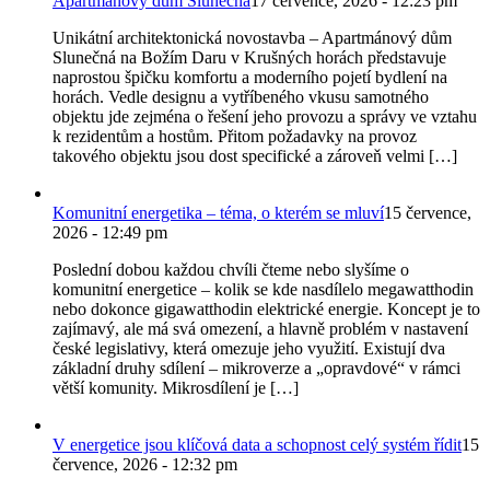
Apartmánový dům Slunečná
17 července, 2026 - 12:23 pm
Unikátní architektonická novostavba – Apartmánový dům
Slunečná na Božím Daru v Krušných horách představuje
naprostou špičku komfortu a moderního pojetí bydlení na
horách. Vedle designu a vytříbeného vkusu samotného
objektu jde zejména o řešení jeho provozu a správy ve vztahu
k rezidentům a hostům. Přitom požadavky na provoz
takového objektu jsou dost specifické a zároveň velmi […]
Komunitní energetika – téma, o kterém se mluví
15 července,
2026 - 12:49 pm
Poslední dobou každou chvíli čteme nebo slyšíme o
komunitní energetice – kolik se kde nasdílelo megawatthodin
nebo dokonce gigawatthodin elektrické energie. Koncept je to
zajímavý, ale má svá omezení, a hlavně problém v nastavení
české legislativy, která omezuje jeho využití. Existují dva
základní druhy sdílení – mikroverze a „opravdové“ v rámci
větší komunity. Mikrosdílení je […]
V energetice jsou klíčová data a schopnost celý systém řídit
15
července, 2026 - 12:32 pm