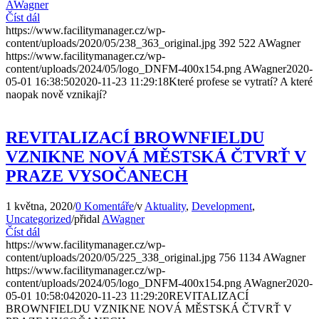
AWagner
Číst dál
https://www.facilitymanager.cz/wp-
content/uploads/2020/05/238_363_original.jpg
392
522
AWagner
https://www.facilitymanager.cz/wp-
content/uploads/2024/05/logo_DNFM-400x154.png
AWagner
2020-
05-01 16:38:50
2020-11-23 11:29:18
Které profese se vytratí? A které
naopak nově vznikají?
REVITALIZACÍ BROWNFIELDU
VZNIKNE NOVÁ MĚSTSKÁ ČTVRŤ V
PRAZE VYSOČANECH
1 května, 2020
/
0 Komentáře
/
v
Aktuality
,
Development
,
Uncategorized
/
přidal
AWagner
Číst dál
https://www.facilitymanager.cz/wp-
content/uploads/2020/05/225_338_original.jpg
756
1134
AWagner
https://www.facilitymanager.cz/wp-
content/uploads/2024/05/logo_DNFM-400x154.png
AWagner
2020-
05-01 10:58:04
2020-11-23 11:29:20
REVITALIZACÍ
BROWNFIELDU VZNIKNE NOVÁ MĚSTSKÁ ČTVRŤ V