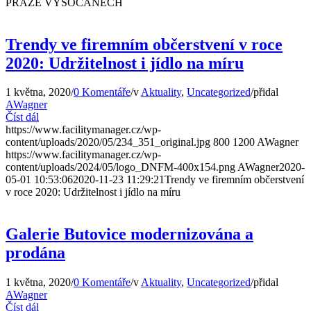
PRAZE VYSOČANECH
Trendy ve firemním občerstvení v roce
2020: Udržitelnost i jídlo na míru
1 května, 2020
/
0 Komentáře
/
v
Aktuality
,
Uncategorized
/
přidal
AWagner
Číst dál
https://www.facilitymanager.cz/wp-
content/uploads/2020/05/234_351_original.jpg
800
1200
AWagner
https://www.facilitymanager.cz/wp-
content/uploads/2024/05/logo_DNFM-400x154.png
AWagner
2020-
05-01 10:53:06
2020-11-23 11:29:21
Trendy ve firemním občerstvení
v roce 2020: Udržitelnost i jídlo na míru
Galerie Butovice modernizována a
prodána
1 května, 2020
/
0 Komentáře
/
v
Aktuality
,
Uncategorized
/
přidal
AWagner
Číst dál