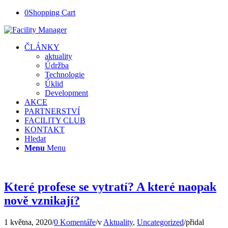
0
Shopping Cart
ČLÁNKY
aktuality
Údržba
Technologie
Úklid
Development
AKCE
PARTNERSTVÍ
FACILITY CLUB
KONTAKT
Hledat
Menu
Menu
Které profese se vytratí? A které naopak
nově vznikají?
1 května, 2020
/
0 Komentáře
/
v
Aktuality
,
Uncategorized
/
přidal