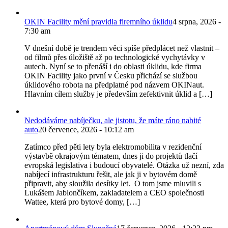
OKIN Facility mění pravidla firemního úklidu
4 srpna, 2026 -
7:30 am
V dnešní době je trendem věci spíše předplácet než vlastnit –
od filmů přes úložiště až po technologické vychytávky v
autech. Nyní se to přenáší i do oblasti úklidu, kde firma
OKIN Facility jako první v Česku přichází se službou
úklidového robota na předplatné pod názvem OKINaut.
Hlavním cílem služby je především zefektivnit úklid a […]
Nedodáváme nabíječku, ale jistotu, že máte ráno nabité
auto
20 července, 2026 - 10:12 am
Zatímco před pěti lety byla elektromobilita v rezidenční
výstavbě okrajovým tématem, dnes ji do projektů tlačí
evropská legislativa i budoucí obyvatelé. Otázka už nezní, zda
nabíjecí infrastrukturu řešit, ale jak ji v bytovém domě
připravit, aby sloužila desítky let. O tom jsme mluvili s
Lukášem Jablončíkem, zakladatelem a CEO společnosti
Wattee, která pro bytové domy, […]