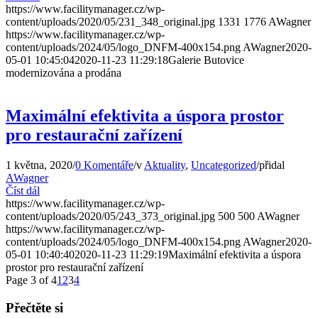
https://www.facilitymanager.cz/wp-
content/uploads/2020/05/231_348_original.jpg
1331
1776
AWagner
https://www.facilitymanager.cz/wp-
content/uploads/2024/05/logo_DNFM-400x154.png
AWagner
2020-
05-01 10:45:04
2020-11-23 11:29:18
Galerie Butovice
modernizována a prodána
Maximální efektivita a úspora prostor
pro restaurační zařízení
1 května, 2020
/
0 Komentáře
/
v
Aktuality
,
Uncategorized
/
přidal
AWagner
Číst dál
https://www.facilitymanager.cz/wp-
content/uploads/2020/05/243_373_original.jpg
500
500
AWagner
https://www.facilitymanager.cz/wp-
content/uploads/2024/05/logo_DNFM-400x154.png
AWagner
2020-
05-01 10:40:40
2020-11-23 11:29:19
Maximální efektivita a úspora
prostor pro restaurační zařízení
Page 3 of 4
1
2
3
4
Přečtěte si