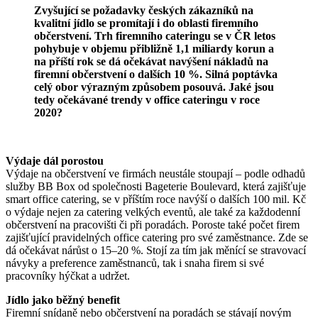
Zvyšující se požadavky českých zákazníků na
kvalitní jídlo se promítají i do oblasti firemního
občerstvení. Trh firemního cateringu se v ČR letos
pohybuje v objemu přibližně 1,1 miliardy korun a
na příští rok se dá očekávat navýšení nákladů na
firemní občerstvení o dalších 10 %. Silná poptávka
celý obor výrazným způsobem posouvá. Jaké jsou
tedy očekávané trendy v office cateringu v roce
2020?
Výdaje dál porostou
Výdaje na občerstvení ve firmách neustále stoupají – podle odhadů
služby BB Box od společnosti Bageterie Boulevard, která zajišťuje
smart office catering, se v příštím roce navýší o dalších 100 mil. Kč
o výdaje nejen za catering velkých eventů, ale také za každodenní
občerstvení na pracovišti či při poradách. Poroste také počet firem
zajišťující pravidelných office catering pro své zaměstnance. Zde se
dá očekávat nárůst o 15–20 %. Stojí za tím jak měnící se stravovací
návyky a preference zaměstnanců, tak i snaha firem si své
pracovníky hýčkat a udržet.
Jídlo jako běžný benefit
Firemní snídaně nebo občerstvení na poradách se stávají novým