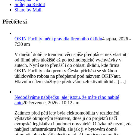
Sdílej na Reddit
Share by Mail
Přečtěte si
OKIN Facility mění pravidla firemního úklidu
4 srpna, 2026 -
7:30 am
V dnešní době je trendem věci spíše předplácet než vlastnit –
od filmů přes úložiště až po technologické vychytávky v
autech. Nyní se to přenáší i do oblasti úklidu, kde firma
OKIN Facility jako první v Česku přichází se službou
úklidového robota na předplatné pod názvem OKINaut.
Hlavním cílem služby je především zefektivnit úklid a […]
Nedodáváme nabíječku, ale jistotu, že máte ráno nabité
auto
20 července, 2026 - 10:12 am
Zatímco před pěti lety byla elektromobilita v rezidenční
výstavbě okrajovým tématem, dnes ji do projektů tlačí
evropská legislativa i budoucí obyvatelé. Otázka už nezní, zda
nabíjecí infrastrukturu řešit, ale jak ji v bytovém domě
připravit, aby sloužila desítky let. O tom jsme mluvili s