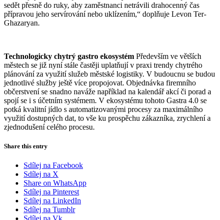
sedět přesně do ruky, aby zaměstnanci netrávili drahocenný čas
přípravou jeho servírování nebo uklízením,“ doplňuje Levon Ter-
Ghazaryan.
Technologicky chytrý gastro ekosystém
Především ve větších
městech se již nyní stále častěji uplatňují v praxi trendy chytrého
plánování za využití služeb městské logistiky. V budoucnu se budou
jednotlivé služby ještě více propojovat. Objednávka firemního
občerstvení se snadno naváže například na kalendář akcí či porad a
spojí se i s účetním systémem. V ekosystému tohoto Gastra 4.0 se
potká kvalitní jídlo s automatizovanými procesy za maximálního
využití dostupných dat, to vše ku prospěchu zákazníka, zrychlení a
zjednodušení celého procesu.
Share this entry
Sdílej na Facebook
Sdílej na X
Share on WhatsApp
Sdílej na Pinterest
Sdílej na LinkedIn
Sdílej na Tumblr
Sdílej na Vk