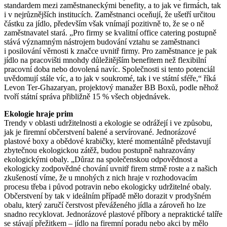
standardem mezi zaměstnaneckými benefity, a to jak ve firmách, tak
i v nejrůznějších institucích. Zaměstnanci oceňují, že ušetří určitou
částku za jídlo, především však vnímají pozitivně to, že se o ně
zaměstnavatel stará. „Pro firmy se kvalitní office catering postupně
stává významným nástrojem budování vztahu se zaměstnanci
i posilování věrnosti k značce uvnitř firmy. Pro zaměstnance je pak
jídlo na pracovišti mnohdy důležitějším benefitem než flexibilní
pracovní doba nebo dovolená navíc. Společnosti si tento potenciál
uvědomují stále víc, a to jak v soukromé, tak i ve státní sféře,“ říká
Levon Ter-Ghazaryan, projektový manažer BB Boxů, podle něhož
tvoří státní správa přibližně 15 % všech objednávek.
Ekologie hraje prim
Trendy v oblasti udržitelnosti a ekologie se odrážejí i ve způsobu,
jak je firemní občerstvení balené a servírované. Jednorázové
plastové boxy a obědové krabičky, které momentálně představují
zbytečnou ekologickou zátěž, budou postupně nahrazovány
ekologickými obaly. „Důraz na společenskou odpovědnost a
ekologicky zodpovědné chování uvnitř firem strmě roste a z našich
zkušeností víme, že u mnohých z nich hraje v rozhodovacím
procesu třeba i původ potravin nebo ekologicky udržitelné obaly.
Občerstvení by tak v ideálním případě mělo dorazit v prodyšném
obalu, který zaručí čerstvost převáženého jídla a zároveň ho lze
snadno recyklovat. Jednorázové plastové příbory a nepraktické talíře
se stávají přežitkem – jídlo na firemní poradu nebo akci by mělo