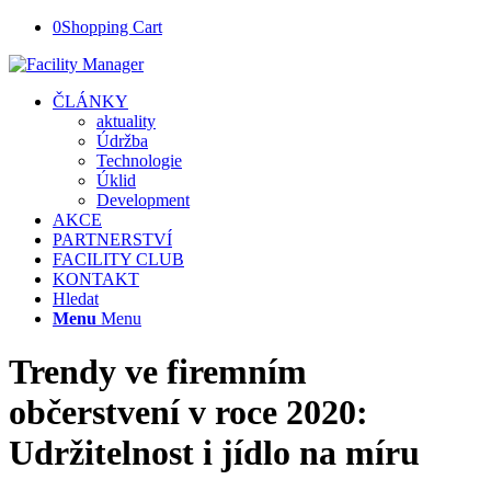
0
Shopping Cart
ČLÁNKY
aktuality
Údržba
Technologie
Úklid
Development
AKCE
PARTNERSTVÍ
FACILITY CLUB
KONTAKT
Hledat
Menu
Menu
Trendy ve firemním
občerstvení v roce 2020:
Udržitelnost i jídlo na míru