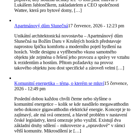
Lukášem Jablončíkem, zakladatelem a CEO společnosti
Wattee, která pro bytové domy, […]
Apartmánový dům Slunečná
17 července, 2026 - 12:23 pm
Unikátní architektonická novostavba – Apartmánový dům
Slunečná na Božím Daru v Krušných horách představuje
naprostou špičku komfortu a moderního pojetí bydlení na
horách. Vedle designu a vytříbeného vkusu samotného
objektu jde zejména o řešení jeho provozu a správy ve vztahu
k rezidentům a hostům. Přitom požadavky na provoz
takového objektu jsou dost specifické a zároveň velmi […]
Komunitní energetika – téma, o kterém se mluví
15 července,
2026 - 12:49 pm
Poslední dobou každou chvíli čteme nebo slyšíme o
komunitní energetice – kolik se kde nasdílelo megawatthodin
nebo dokonce gigawatthodin elektrické energie. Koncept je to
zajímavý, ale má svá omezení, a hlavně problém v nastavení
české legislativy, která omezuje jeho využití. Existují dva
základní druhy sdílení – mikroverze a „opravdové“ v rámci
větší komunity. Mikrosdílení je […]