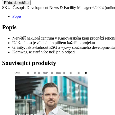
Časopis
Přidat do košíku
Development
SKU:
Časopis Development News & Facility Manager 6/2024 (onlin
News
&
Popis
Facility
Manager
Popis
6/2024
množství
Největší nákupní centrum v Karlovarském kraji prochází rekons
Udržitelnost je základním pilířem každého projektu
Grinity: Jak zvládnout ESG a výzvy současného developmentu
Komwag se stará více než jen o odpad
Související produkty