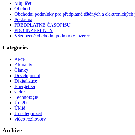
Můj účet
Obchod
Obchodní podmínky pro předplatné tištěných a elektronických 
Pokladna
PŘEDPLATNÉ ČASOPISU
PRO INZERENTY
Všeobecné obchodní podmínky inzerce
Categories
Akce
Aktuality
Články
Development
Digitalizace
Energetika
slider
Technologie
Údržba
Úklid
Uncategorized
video rozhovory
Archive