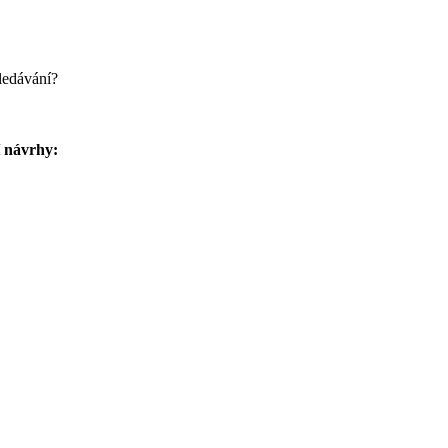
ledávání?
í návrhy: