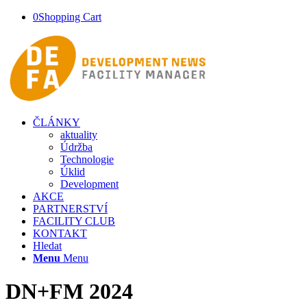
0
Shopping Cart
ČLÁNKY
aktuality
Údržba
Technologie
Úklid
Development
AKCE
PARTNERSTVÍ
FACILITY CLUB
KONTAKT
Hledat
Menu
Menu
DN+FM 2024