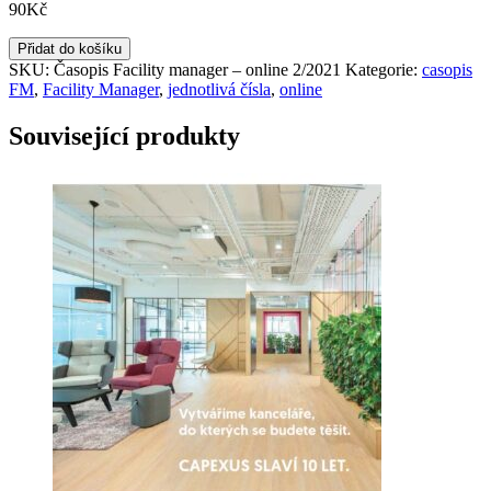
90
Kč
2/2021
Přidat do košíku
FM
SKU:
Časopis Facility manager – online 2/2021
Kategorie:
casopis
číst
FM
,
Facility Manager
,
jednotlivá čísla
,
online
ONLINE
množství
Související produkty